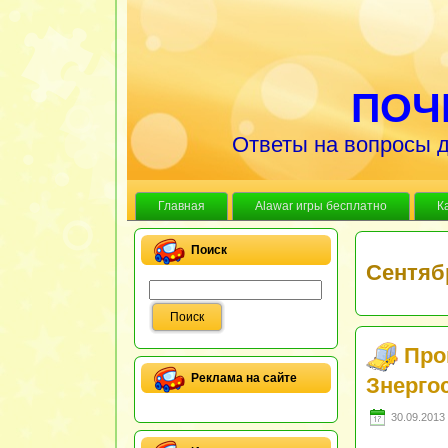
ПОЧ
Ответы на вопросы д
Главная
Alawar игры бесплатно
К
Поиск
Сентяб
Про
Реклама на сайте
Знерго
30.09.2013 