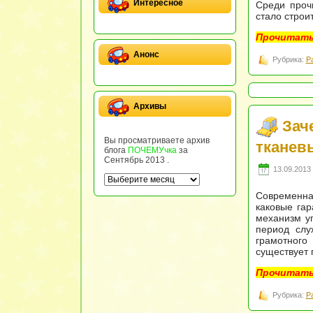
Интересное
Среди проч
стало строи
Прочитать
Анонс
Рубрика:
Р
Архивы
Зач
Вы просматриваете архив
тканев
блога
ПОЧЕМУчка
за
Сентябрь 2013 .
13.09.2013 
Современна
каковые гар
механизм у
период слу
грамотного
существует 
Прочитать
Рубрика:
Р