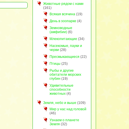
Животные рядом с нами
(161)
Всякая всячина
(19)
День в зоопарке
(4)
Земноводные
(амфибии)
(6)
Млекопитающие
(34)
Насекомые, пауки и
черви
(28)
Пресмыкающиеся
(22)
Птицы
(25)
Рыбы и другие
обитатели морских
глубин
(19)
Удивительные
способности
животных
(4)
Земля, небо и выше
(109)
Мир у нас над головой
(46)
Узнаем о планете
Земля
(32)