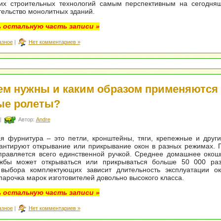
их строительных технологий самым перспективным на сегодня
тельство монолитных зданий.
 остальную часть записи »
азное
|
Нет комментариев »
ем нужны и каким образом применяются
ые ролеты?
|
Автор:
Andre
я фурнитура – это петли, кронштейны, тяги, крепежные и друг
антируют открывание или прикрывание окон в разных режимах. 
правляется всего единственной ручкой. Среднее домашнее окош
жбы может открываться или прикрываться больше 50 000 раз
 выбора комплектующих зависит длительность эксплуатации ок
парочка марок изготовителей довольно высокого класса.
 остальную часть записи »
азное
|
Нет комментариев »