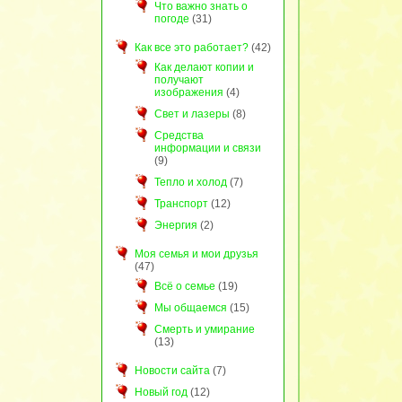
Что важно знать о
погоде
(31)
Как все это работает?
(42)
Как делают копии и
получают
изображения
(4)
Свет и лазеры
(8)
Средства
информации и связи
(9)
Тепло и холод
(7)
Транспорт
(12)
Энергия
(2)
Моя семья и мои друзья
(47)
Всё о семье
(19)
Мы общаемся
(15)
Смерть и умирание
(13)
Новости сайта
(7)
Новый год
(12)