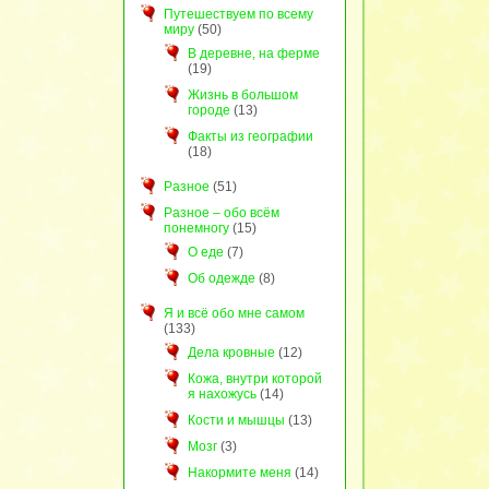
Путешествуем по всему
миру
(50)
В деревне, на ферме
(19)
Жизнь в большом
городе
(13)
Факты из географии
(18)
Разное
(51)
Разное – обо всём
понемногу
(15)
О еде
(7)
Об одежде
(8)
Я и всё обо мне самом
(133)
Дела кровные
(12)
Кожа, внутри которой
я нахожусь
(14)
Кости и мышцы
(13)
Мозг
(3)
Накормите меня
(14)