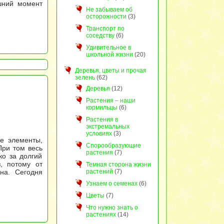
шний момент
Не забываем об
осторожности
(3)
Транспорт по
соседству
(6)
Удивительное в
школьной жизни
(20)
Деревья, цветы и прочая
зелень
(62)
Деревья
(12)
Растения – наши
кормильцы
(6)
Растения в
экстремальных
условиях
(3)
ие элементы,
Спорообразующие
При том весь
растения
(7)
ко за долгий
, потому от
Темная сторона жизни
растений
(7)
на. Сегодня
Узнаем о семенах
(6)
Цветы
(7)
Что нужно знать о
растениях
(14)