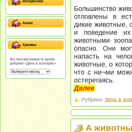
Интересное
Большинство живо
отловлены в ест
дикие животные, 
Анонс
и поведение их
животными зоопар
Архивы
опасно. Они мог
напасть на чело
Вы просматриваете архив
животные, о кото
рубрики «День в зоопарке».
что с ни¬ми можн
остерегаясь.
Далее
Рубрика:
День в зоо
А животны