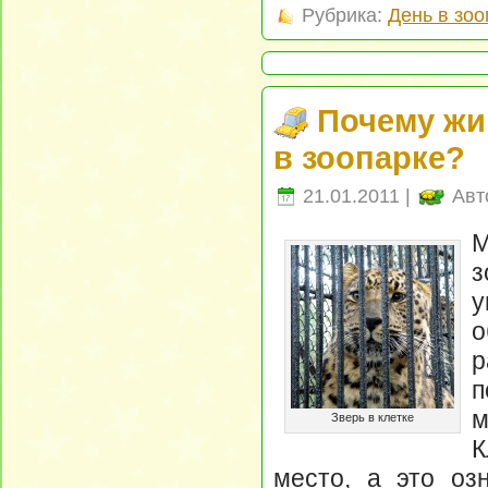
Рубрика:
День в зоо
Почему жи
в зоопарке?
21.01.2011 |
Авт
М
з
у
о
р
п
м
Зверь в клетке
К
место, а это оз