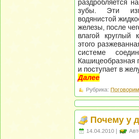
раздробляется н
зубы. Эти изм
водянистой жидко
железы, после че
влагой круглый 
этого разжеванна
системе соеди
Кашицеобразная п
и поступает в жел
Далее
Рубрика:
Поговорим 
Почему у 
14.04.2010 |
Авт