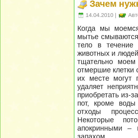
Зачем нуж
14.04.2010 |
Авт
Когда мы моемся
мытье смываются
тело в течение 
животных и людей
тщательно моем
отмершие клетки 
их месте могут 
удаляет неприят
приобретать из-з
пот, кроме воды
отходы процес
Некоторые пот
апокринными – 
запахом.