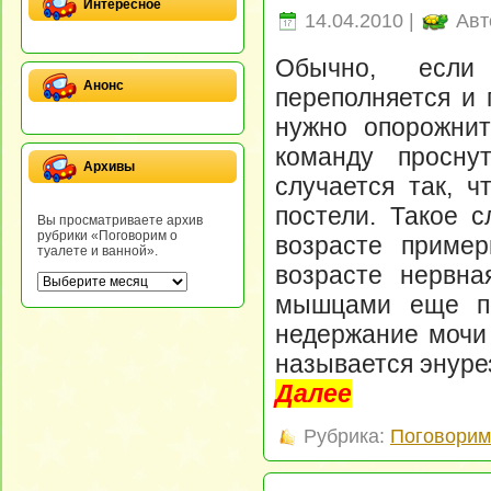
Интересное
14.04.2010 |
Авт
Обычно, если
Анонс
переполняется и 
нужно опорожнить
команду просну
Архивы
случается так, ч
постели. Такое с
Вы просматриваете архив
рубрики «Поговорим о
возрасте пример
туалете и ванной».
возрасте нервна
мышцами еще по
недержание мочи 
называется энуре
Далее
Рубрика:
Поговорим 