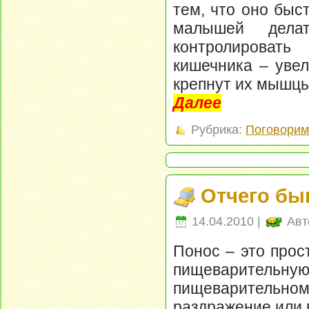
тем, что оно быс
малышей дела
контролировать
кишечника – увел
крепнут их мышцы
Далее
Рубрика:
Поговорим 
Отчего бы
14.04.2010 |
Авт
Понос – это прос
пищеварительн
пищеваритель
раздражение или 