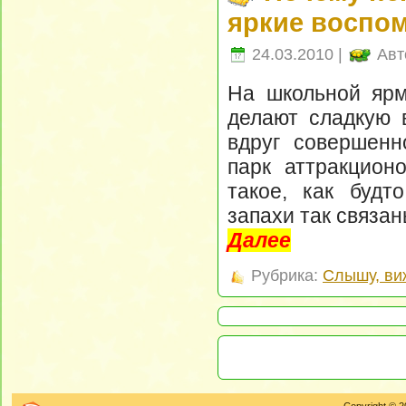
яркие воспо
24.03.2010 |
Авт
На школьной ярм
делают сладкую в
вдруг совершенн
парк аттракцион
такое, как будт
запахи так связа
Далее
Рубрика:
Слышу, ви
Copyright © 