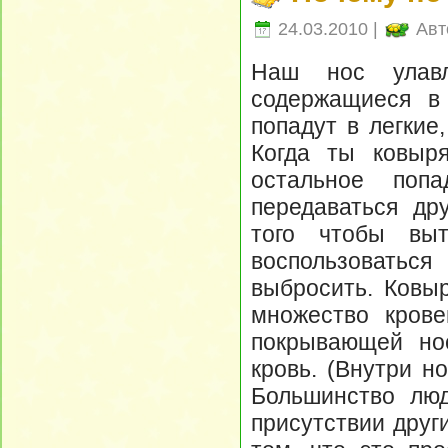
24.03.2010 |
Авт
Наш нос улавл
содержащиеся в
попадут в легкие
Когда ты ковыр
остальное поп
передаваться др
того чтобы выт
воспользоваться
выбросить. Ковыр
множество крове
покрывающей нос
кровь. (Внутри н
Большинство люд
присутствии друг