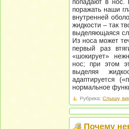
попадают в нос. 
поражать наши гл
внутренней оболо
жидкости – так т
выделяющаяся сли
Из носа может теч
первый раз втяг
«шокирует» неж
нос; при этом э
выделяя жидк
адаптируется («
нормальное функ
Рубрика:
Слышу, ви
Почему не