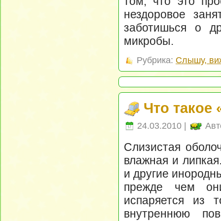
том, что это про
нездоровое заня
заботишься о др
микробы.
Рубрика:
Слышу, ви
Что такое 
24.03.2010 |
Авт
Слизистая оболоч
влажная и липкая
и другие инородн
прежде чем они
испаряется из т
внутреннюю по