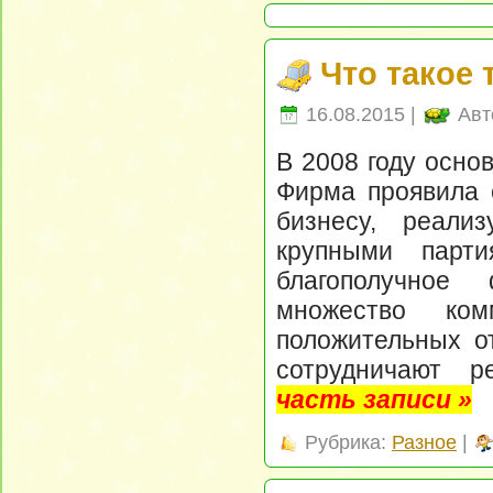
Что такое 
16.08.2015 |
Авт
В 2008 году осно
Фирма проявила с
бизнесу, реали
крупными парт
благополучное 
множество ком
положительных от
сотрудничают р
часть записи »
Рубрика:
Разное
|