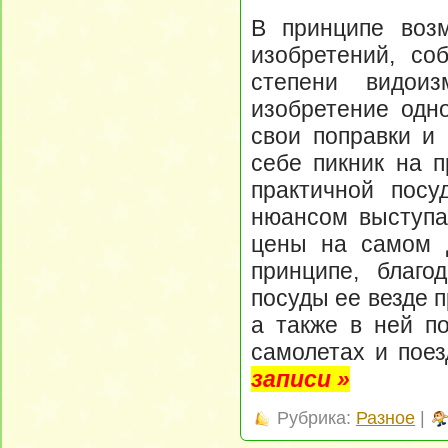
В принципе возм
изобретений, со
степени видои
изобретение одно
свои поправки и
себе пикник на п
практичной посу
нюансом выступае
цены на самом д
принципе, благо
посуды ее везде 
а также в ней по
самолетах и пое
записи »
Рубрика:
Разное
|