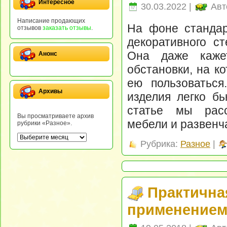
Интересное
30.03.2022 |
Авт
Написание продающих
На фоне стандар
отзывов
заказать отзывы
.
декоративного ст
Она даже каже
Анонс
обстановки, на к
ею пользоваться
Архивы
изделия легко бь
статье мы расс
Вы просматриваете архив
мебели и развен
рубрики «Разное».
Рубрика:
Разное
|
Практична
применением