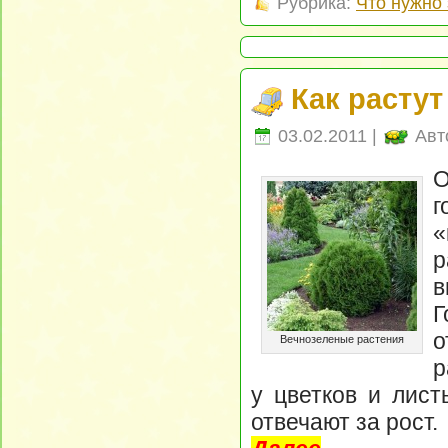
Рубрика:
Что нужно 
Как растут
03.02.2011 |
Авт
О
г
«
в
о
Вечнозеленые растения
р
у цветков и лист
отвечают за рост.