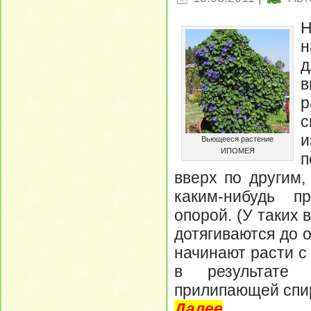
н
д
в
р
с
и
Вьющееся растение
ИПОМЕЯ
п
вверх по другим,
каким-нибудь п
опорой. (У таких 
дотягиваются до 
начинают расти с
в результате 
прилипающей спи
Далее