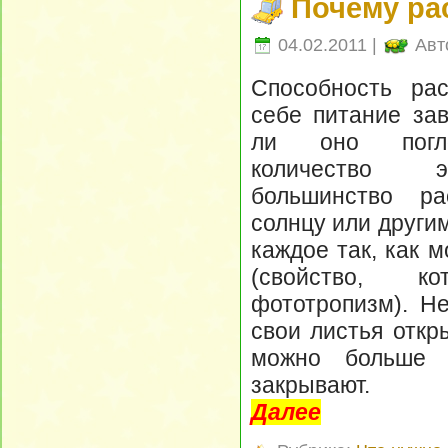
Почему рас
04.02.2011 |
Авт
Способность рас
себе питание зав
ли оно погло
количество э
большинство ра
солнцу или други
каждое так, как 
(свойство, ко
фототропизм). Н
свои листья откр
можно больше 
закрывают.
Далее