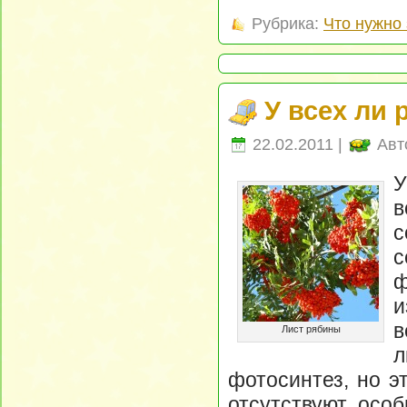
Рубрика:
Что нужно 
У всех ли 
22.02.2011 |
Авт
У
в
с
ф
и
в
Лист рябины
л
фотосинтез, но э
отсутствуют особ