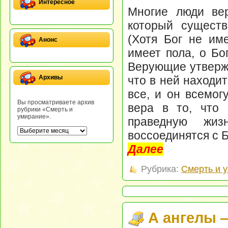
Интересное
Многие люди вер
который существ
(Хотя Бог не им
Анонс
имеет пола, о Бо
Верующие утвержд
что в ней находит
Архивы
все, и он всемог
Вы просматриваете архив
вера в то, что 
рубрики «Смерть и
умирание».
праведную жи
воссоединятся с Б
Далее
Рубрика:
Смерть и 
А ангелы 