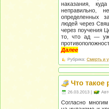
наказания, куд
неправильно, 
определенных з
людей через Свящ
через поучения Ц
то, что ад — уж
противоположност
Далее
Рубрика:
Смерть и 
Что такое 
26.03.2013 |
Авт
Согласно многим
на иудаизме и хр