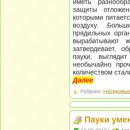
иметь разнообр
защиты отложен
которыми питаетс
воздуху. Боль
прядильных орга
вырабатывают ж
затвердевает, о
пауки, выгляди
необычайно проч
количеством стали
Далее
Рубрика:
Насекомые
Пауки уме