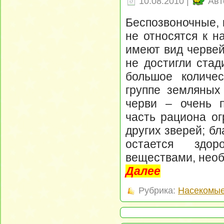
10.08.2010 |
Авт
Беспозвоночные, 
не относятся к н
имеют вид червей
не достигли стад
большое количес
группе земляных
черви – очень п
часть рациона ог
других зверей; бл
остается здо
веществами, необ
Далее
Рубрика:
Насекомые