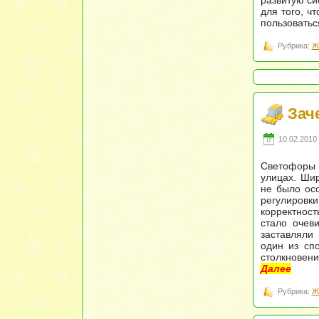
развитую си
для того, ч
пользоватьс
Рубрика:
Ж
Зач
10.02.2010 
Светофоры 
улицах. Шир
не было ос
регулиров
корректност
стало очев
заставляли 
один из сп
столкновени
Далее
Рубрика:
Ж