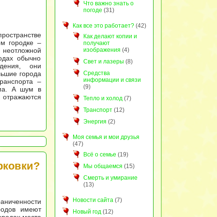
Что важно знать о
погоде
(31)
Как все это работает?
(42)
ространстве
Как делают копии и
м городке –
получают
 неотложной
изображения
(4)
одах обычно
Свет и лазеры
(8)
дения, они
льшие города
Средства
информации и связи
ранспорта –
(9)
ма. А шум в
о отражаются
Тепло и холод
(7)
Транспорт
(12)
Энергия
(2)
Моя семья и мои друзья
(47)
Всё о семье
(19)
рковки?
Мы общаемся
(15)
Смерть и умирание
(13)
Новости сайта
(7)
аниченности
родов имеют
Новый год
(12)