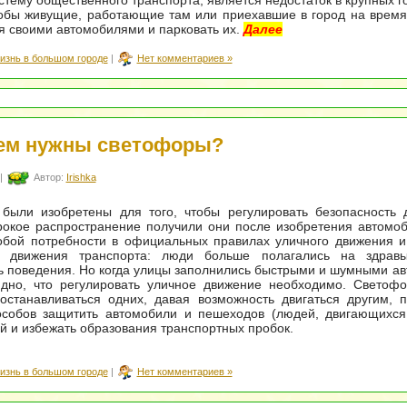
стему общественного транспорта, является недостаток в крупных г
тобы живущие, работающие там или приехавшие в город на врем
я своими автомобилями и парковать их.
Далее
изнь в большом городе
|
Нет комментариев »
ем нужны светофоры?
|
Автор:
Irishka
были изобретены для того, чтобы регулировать безопасность 
окое распространение получили они после изобретения автомоб
обой потребности в официальных правилах уличного движения и
ки движения транспорта: люди больше полагались на здра
ь поведения. Но когда улицы заполнились быстрыми и шумными а
идно, что регулировать уличное движение необходимо. Светофо
останавливаться одних, давая возможность двигаться другим, 
особов защитить автомобили и пешеходов (людей, двигающихся
й и избежать образования транспортных пробок.
изнь в большом городе
|
Нет комментариев »