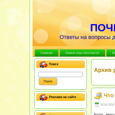
ПОЧ
Ответы на вопросы д
Главная
Alawar игры бесплатно
К
Поиск
Архив 
Что
Реклама на сайте
10.02.2010 
Когда день