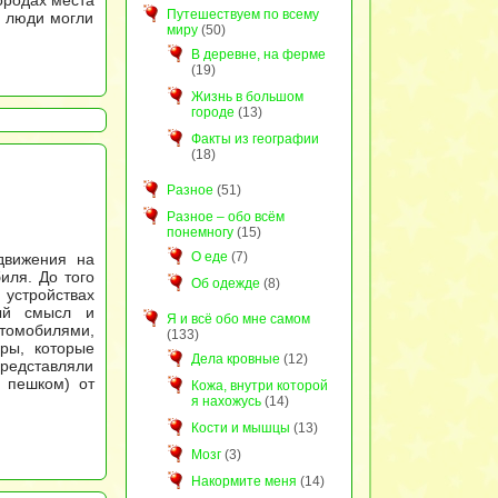
ородах места
Путешествуем по всему
я люди могли
миру
(50)
В деревне, на ферме
(19)
Жизнь в большом
городе
(13)
Факты из географии
(18)
Разное
(51)
Разное – обо всём
понемногу
(15)
О еде
(7)
движения на
иля. До того
Об одежде
(8)
 устройствах
вый смысл и
Я и всё обо мне самом
втомобилями,
(133)
ры, которые
Дела кровные
(12)
представляли
 пешком) от
Кожа, внутри которой
я нахожусь
(14)
Кости и мышцы
(13)
Мозг
(3)
Накормите меня
(14)