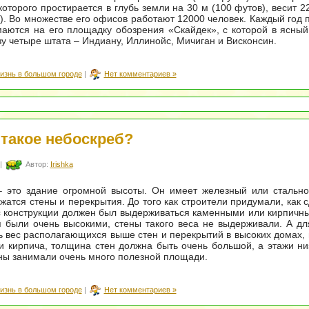
оторого простирается в глубь земли на 30 м (100 футов), весит 22
). Во множестве его офисов работают 12000 человек. Каждый год 
аются на его площадку обозрения «Скайдек», с которой в ясны
зу четыре штата – Индиану, Иллинойс, Мичиган и Висконсин.
изнь в большом городе
|
Нет комментариев »
 такое небоскреб?
|
Автор:
Irishka
– это здание огромной высоты. Он имеет железный или стально
жатся стены и перекрытия. До того как строители придумали, как с
с конструкции должен был выдерживаться каменными или кирпичн
 были очень высокими, стены такого веса не выдерживали. А дл
 вес располагающихся выше стен и перекрытий в высоких домах,
и кирпича, толщина стен должна быть очень большой, а этажи ни
ны занимали очень много полезной площади.
изнь в большом городе
|
Нет комментариев »