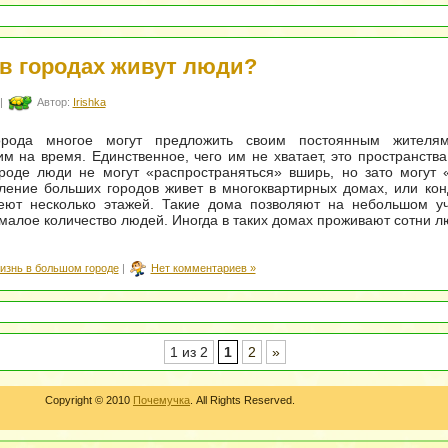
 в городах живут люди?
|
Автор:
Irishka
орода многое могут предложить своим постоянным жителя
 на время. Единственное, чего им не хватает, это пространств
роде люди не могут «распространяться» вширь, но зато могут 
ление больших городов живет в многоквартирных домах, или ко
еют несколько этажей. Такие дома позволяют на небольшом уч
малое количество людей. Иногда в таких домах проживают сотни л
изнь в большом городе
|
Нет комментариев »
1 из 2
1
2
»
Copyright © 2010
Почемучка
. All Rights Reserved.