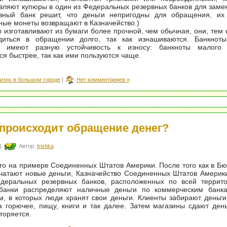
вляют купюры в один из Федеральных резервных банков для заме
вный банк решит, что деньги непригодны для обращения, их 
ые монеты возвращают в Казначейство.)
 изготавливают из бумаги более прочной, чем обычная, они, тем 
диться в обращении долго, так как изнашиваются. Банкноты
а имеют разную устойчивость к износу: банкноты малого 
я быстрее, так как ими пользуются чаще.
изнь в большом городе
|
Нет комментариев »
 происходит обращение денег?
|
Автор:
Irishka
о на примере Соединенных Штатов Америки. После того как в Бю
чатают новые деньги, Казначейство Соединенных Штатов Америк
деральных резервных банков, расположенных по всей террито
банки распределяют наличные деньги по коммерческим банк
, в которых люди хранят свои деньги. Клиенты забирают деньги
а горючее, пищу, книги и так далее. Затем магазины сдают день
торяется.