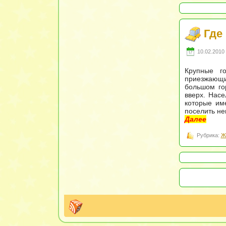
Где
10.02.2010 
Крупные г
приезжающим
большом го
вверх. Насе
которые им
поселить не
Далее
Рубрика:
Ж