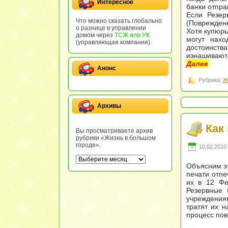
Интересное
банки отпра
Если Резер
Что можно сказать глобально
(Поврежденн
о разнице в управлении
Хотя купюры
домом через
ТСЖ или УК
могут нахо
(управляющая компания).
достоинств
изнашиваютс
Далее
Анонс
Рубрика:
Ж
Архивы
Как
Вы просматриваете архив
рубрики «Жизнь в большом
городе».
10.02.2010 
Объясним эт
печати отпе
их в 12 Фе
Резервные 
учреждениям
тратят их н
процесс пов