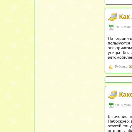
Как
10.02.2010 
На огранич
пользуются
электричкам
улицы были
автомобиле
Рубрика:
Ж
Как
10.02.2010 
В течение м
Небоскреб в
этажей тяну
антенн доб