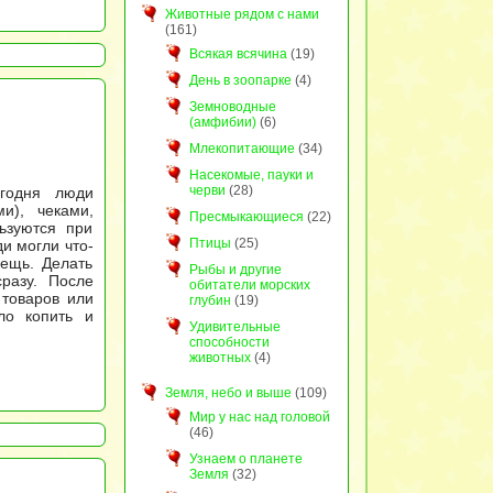
Животные рядом с нами
(161)
Всякая всячина
(19)
День в зоопарке
(4)
Земноводные
(амфибии)
(6)
Млекопитающие
(34)
Насекомые, пауки и
черви
(28)
егодня люди
и), чеками,
Пресмыкающиеся
(22)
ьзуются при
Птицы
(25)
ди могли что-
ещь. Делать
Рыбы и другие
разу. После
обитатели морских
 товаров или
глубин
(19)
ло копить и
Удивительные
способности
животных
(4)
Земля, небо и выше
(109)
Мир у нас над головой
(46)
Узнаем о планете
Земля
(32)