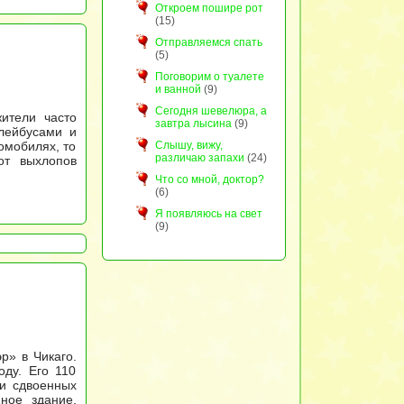
Откроем пошире рот
(15)
Отправляемся спать
(5)
Поговорим о туалете
и ванной
(9)
Сегодня шевелюра, а
ители часто
завтра лысина
(9)
лейбусами и
омобилях, то
Слышу, вижу,
различаю запахи
(24)
от выхлопов
Что со мной, доктор?
(6)
Я появляюсь на свет
(9)
р» в Чикаго.
оду. Его 110
ни сдвоенных
ное здание,