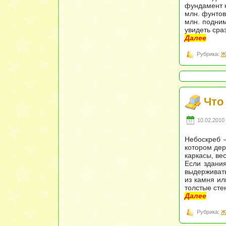
фундамент к
млн. фунтов
млн. подним
увидеть сра
Далее
Рубрика:
Ж
Что
10.02.2010 
Небоскреб 
котором дер
каркасы, ве
Если здания
выдерживать
из камня ил
толстые сте
Далее
Рубрика:
Ж