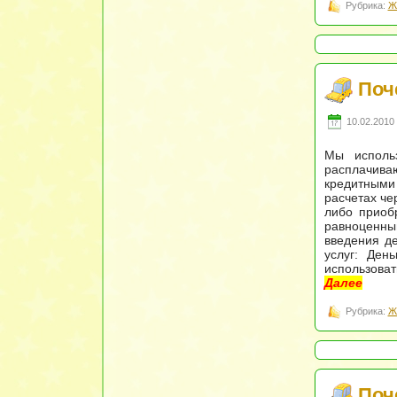
Рубрика:
Ж
Поч
10.02.2010 
Мы исполь
расплачива
кредитными
расчетах че
либо приоб
равноценны
введения де
услуг: Ден
использоват
Далее
Рубрика:
Ж
Поч