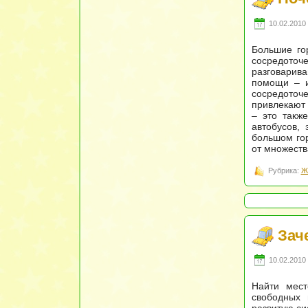
10.02.2010 
Большие го
сосредоточ
разговарив
помощи – и
сосредото
привлекают 
– это такж
автобусов,
большом гор
от множеств
Рубрика:
Ж
Зач
10.02.2010 
Найти мест
свободных 