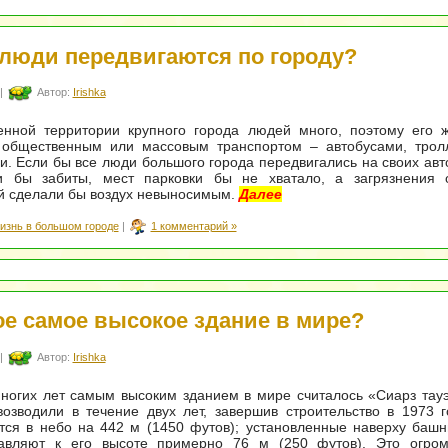
 люди передвигаются по городу?
|
Автор:
Irishka
енной территории крупного города людей много, поэтому его ж
 общественным или массовым транспортом – автобусами, трол
и. Если бы все люди большого города передвигались на своих авт
 бы забиты, мест парковки бы не хватало, а загрязнения 
й сделали бы воздух невыносимым.
Далее
изнь в большом городе
|
1 комментарий »
ое самое высокое здание в мире?
|
Автор:
Irishka
ногих лет самым высоким зданием в мире считалось «Сиарз тауэ
озводили в течение двух лет, завершив строительство в 1973 г
тся в небо на 442 м (1450 футов); установленные наверху баш
авляют к его высоте примерно 76 м (250 футов). Это огром