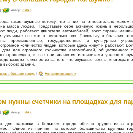
|
Автор:
Irishka
рода такие шумные потому, что в них на относительно малом п
ена масса людей. Представьте себе активную жизнь в небольшо
ают люди, работают двигатели автомобилей, воют сирены машин
 увеличьте все это в несколько раз. Поскольку в больших гор
чены промышленные, государственные и культурные учреж
огромное количество людей, которые здесь живут и работают. Бо
е дом для огромного количества автомобилей, общественного т
 электропоездов, и все они являются источниками ужасного шу
оде кажется сильнее из-за того, что звуковые волны многократн
а высоких зданий.
изнь в большом городе
|
Нет комментариев »
ем нужны счетчики на площадках для па
|
Автор:
Irishka
о для парковки в большом городе обычно трудно из-за огр
мест. Одной из причин, по которой большинство крупных го