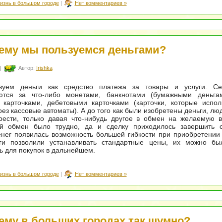
изнь в большом городе
|
Нет комментариев »
ему мы пользуемся деньгами?
|
Автор:
Irishka
зуем деньги как средство платежа за товары и услуги. С
ются за что-либо монетами, банкнотами (бумажными деньгам
 карточками, дебетовыми карточками (карточки, которые испол
рез кассовые автоматы). А до того как были изобретены деньги, лю
рести, только давая что-нибудь другое в обмен на желаемую в
й обмен было трудно, да и сделку приходилось завершить с
нег появилась возможность большей гибкости при приобретении
ьги позволили устанавливать стандартные цены, их можно бы
ь для покупок в дальнейшем.
изнь в большом городе
|
Нет комментариев »
ему в больших городах так шумно?