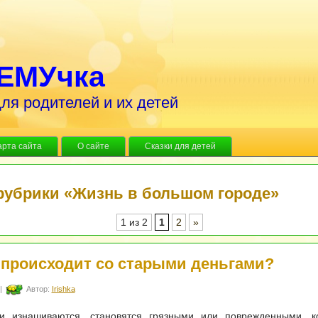
ЕМУчка
ля родителей и их детей
арта сайта
О сайте
Сказки для детей
рубрики «Жизнь в большом городе»
1 из 2
1
2
»
 происходит со старыми деньгами?
|
Автор:
Irishka
ги изнашиваются, становятся грязными или поврежденными, к