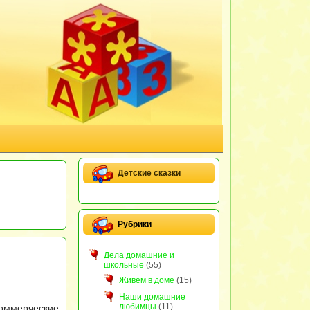
Детские сказки
Рубрики
Дела домашние и
школьные
(55)
Живем в доме
(15)
Наши домашние
любимцы
(11)
оммерческие