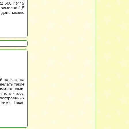
2 500 т (445
примерно 1,5
й день можно
й каркас, на
делать такие
ыми стенами.
я того чтобы
 построенных
зкими. Такие