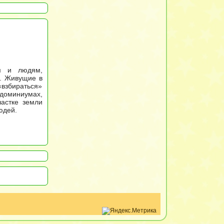
м и людям,
а. Живущие в
«взбираться»
ндоминиумах,
астке земли
юдей.