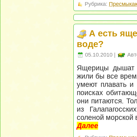
Рубрика:
Пресмыка
А есть ящ
воде?
05.10.2010 |
Авт
Ящерицы дышат в
жили бы все врем
умеют плавать и 
поисках обитающе
они питаются. То
из Галапагосски
соленой морской 
Далее