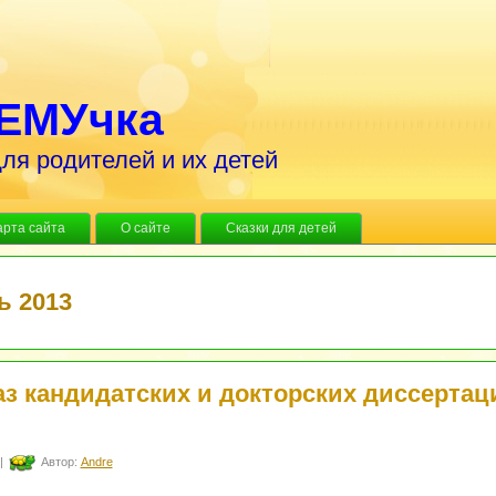
ЕМУчка
ля родителей и их детей
арта сайта
О сайте
Сказки для детей
ь 2013
аз кандидатских и докторских диссертац
|
Автор:
Andre