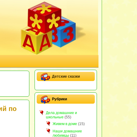
Детские сказки
Рубрики
ий по
Дела домашние и
школьные
(55)
Живем в доме
(15)
Наши домашние
любимцы
(11)