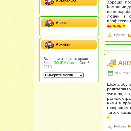
Интересное
Хорошо про
Компании де
по перерабо
людей в с
профессион
Анонс
записи »
Рубрика:
Р
Архивы
Вы просматриваете архив
Анг
блога
ПОЧЕМУчка
за Октябрь
2013 .
20.10.2013 
Школа обуче
родителям у
учителя, ко
разных стра
ними в про
говорящим н
того, с как
»
Рубрика:
Р