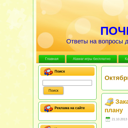
ПОЧ
Ответы на вопросы д
Главная
Alawar игры бесплатно
К
Поиск
Октябр
Зак
Реклама на сайте
плану
21.10.2013 