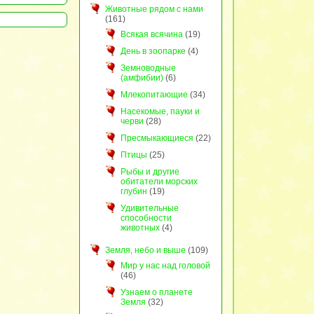
Животные рядом с нами
(161)
Всякая всячина
(19)
День в зоопарке
(4)
Земноводные
(амфибии)
(6)
Млекопитающие
(34)
Насекомые, пауки и
черви
(28)
Пресмыкающиеся
(22)
Птицы
(25)
Рыбы и другие
обитатели морских
глубин
(19)
Удивительные
способности
животных
(4)
Земля, небо и выше
(109)
Мир у нас над головой
(46)
Узнаем о планете
Земля
(32)