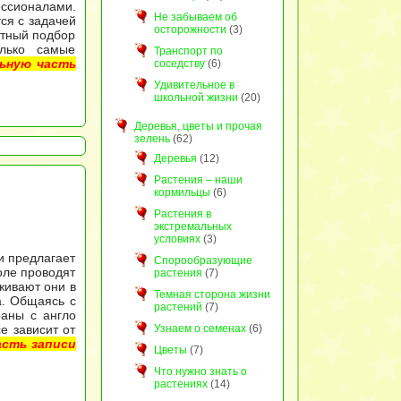
ссионалами.
Не забываем об
ся с задачей
осторожности
(3)
атный подбор
лько самые
Транспорт по
ьную часть
соседству
(6)
Удивительное в
школьной жизни
(20)
Деревья, цветы и прочая
зелень
(62)
Деревья
(12)
Растения – наши
кормильцы
(6)
Растения в
экстремальных
условиях
(3)
и предлагает
Спорообразующие
оле проводят
растения
(7)
живают они в
Темная сторона жизни
а. Общаясь с
растений
(7)
раны с англо
Узнаем о семенах
(6)
е зависит от
сть записи
Цветы
(7)
Что нужно знать о
растениях
(14)