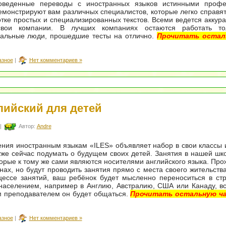
веденные переводы с иностранных языков истинными профе
монстрируют вам различных специалистов, которые легко справят
тке простых и специализированных текстов. Всеми ведется аккур
вои компании. В лучших компаниях остаются работать то
альные люди, прошедшие тесты на отлично.
Прочитать остал
азное
|
Нет комментариев »
лийский для детей
|
Автор:
Andre
ния иностранным языкам «ILES» объявляет набор в свои классы 
же сейчас подумать о будущем своих детей. Занятия в нашей шк
торые к тому же сами являются носителями английского языка. Про
нах, но будут проводить занятия прямо с места своего жительств
цессе занятий, ваш ребёнок будет мысленно переноситься в ст
аселением, например в Англию, Австралию, США или Канаду, вс
им преподавателем он будет общаться.
Прочитать остальную ча
азное
|
Нет комментариев »