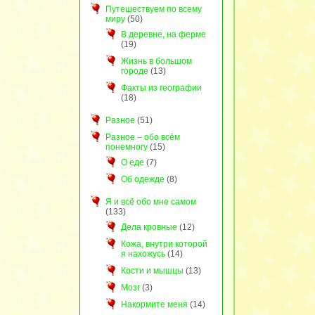
Путешествуем по всему
миру
(50)
В деревне, на ферме
(19)
Жизнь в большом
городе
(13)
Факты из географии
(18)
Разное
(51)
Разное – обо всём
понемногу
(15)
О еде
(7)
Об одежде
(8)
Я и всё обо мне самом
(133)
Дела кровные
(12)
Кожа, внутри которой
я нахожусь
(14)
Кости и мышцы
(13)
Мозг
(3)
Накормите меня
(14)