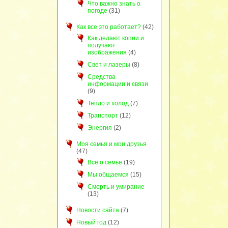
Что важно знать о
погоде
(31)
Как все это работает?
(42)
Как делают копии и
получают
изображения
(4)
Свет и лазеры
(8)
Средства
информации и связи
(9)
Тепло и холод
(7)
Транспорт
(12)
Энергия
(2)
Моя семья и мои друзья
(47)
Всё о семье
(19)
Мы общаемся
(15)
Смерть и умирание
(13)
Новости сайта
(7)
Новый год
(12)