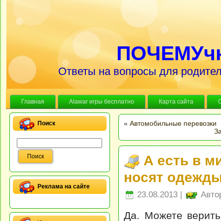
ПОЧЕМУч
Ответы на вопросы для родител
Главная
Alawar игры бесплатно
Карта сайта
«
Автомобильные перевозки
Поиск
З
А есть в м
носят одежд
Реклама на сайте
23.08.2013 |
Авто
Да. Можете верить