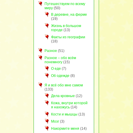
Путешествуем по всему
миру
(50)
В деревне, на ферме
(19)
Жизнь в большом
городе
(13)
Факты из географии
(18)
Разное
(51)
Разное – обо всём
понемногу
(15)
О еде
(7)
Об одежде
(8)
Я и всё обо мне самом
(133)
Дела кровные
(12)
Кожа, внутри которой
я нахожусь
(14)
Кости и мышцы
(13)
Мозг
(3)
Накормите меня
(14)