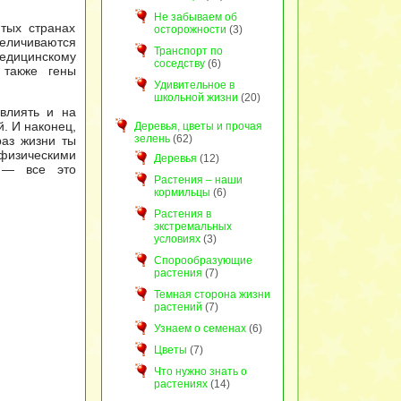
Не забываем об
тых странах
осторожности
(3)
величиваются
Транспорт по
дицинскому
соседству
(6)
 также гены
Удивительное в
школьной жизни
(20)
 влиять и на
. И наконец,
Деревья, цветы и прочая
зелень
(62)
раз жизни ты
физическими
Деревья
(12)
 — все это
Растения – наши
кормильцы
(6)
Растения в
экстремальных
условиях
(3)
Спорообразующие
растения
(7)
Темная сторона жизни
растений
(7)
Узнаем о семенах
(6)
Цветы
(7)
Что нужно знать о
растениях
(14)