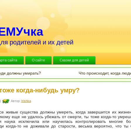
ЕМУчка
ля родителей и их детей
арта сайта
О сайте
Сказки для детей
ди должны умирать?
Что происходит, когда лю
 тоже когда-нибудь умру?
|
Автор:
Irishka
се живые существа должны умереть, когда завершится их жизне
икому еще не удалось убежать от смерти, ты тоже когда-то умрешь
я наука исключила или научилась контролировать многие бол
и когда-то не доживали до старости, весьма вероятно, что ты
.