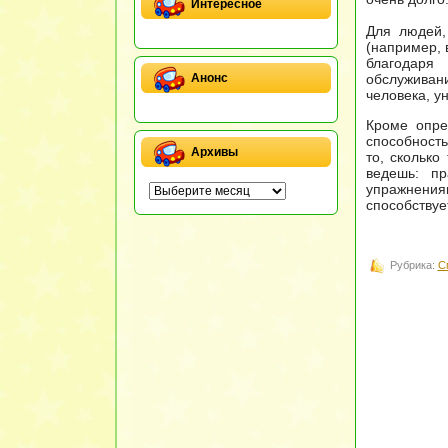
Интересное
Для людей,
(например, 
благодаря
обслуживан
Анонс
человека, у
Кроме опре
способность
Архивы
то, сколько
ведешь: пр
упражнени
способствуе
Рубрика:
С