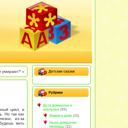
ди умирают?
»
Детские сказки
Рубрики
Дела домашние и
нный цикл, и
школьные
(55)
. Но так как
Живем в доме
(15)
езни, из-за
Наши домашние
 будешь жить
любимцы
(11)