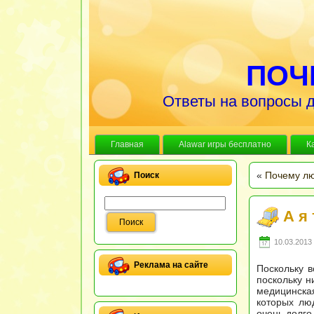
ПОЧ
Ответы на вопросы д
Главная
Alawar игры бесплатно
К
«
Почему лю
Поиск
А я
10.03.2013 
Реклама на сайте
Поскольку в
поскольку н
медицинска
которых люд
очень долго