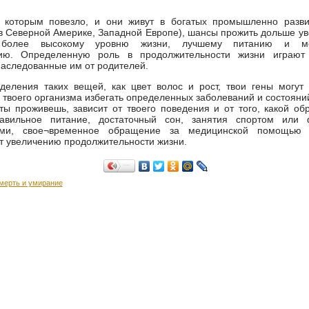
 которым повезло, и они живут в богатых промышленно разви
в Северной Америке, Западной Европе), шансы прожить дольше у
 более высокому уровню жизни, лучшему питанию и ме
ию. Определенную роль в продолжительности жизни играют
наследованные им от родителей.
деления таких вещей, как цвет волос и рост, твои гены могут
 твоего организма избегать определенных заболеваний и состояний
 ты проживешь, зависит от твоего поведения и от того, какой об
авильное питание, достаточный сон, занятия спортом или 
ями, свое¬временное обращение за медицинской помощью
т увеличению продолжительности жизни.
Поделиться…
мерть и умирание