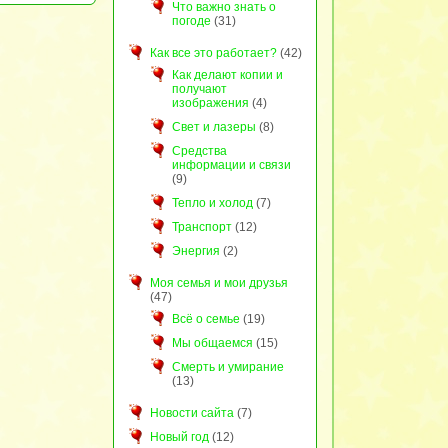
Что важно знать о
погоде
(31)
Как все это работает?
(42)
Как делают копии и
получают
изображения
(4)
Свет и лазеры
(8)
Средства
информации и связи
(9)
Тепло и холод
(7)
Транспорт
(12)
Энергия
(2)
Моя семья и мои друзья
(47)
Всё о семье
(19)
Мы общаемся
(15)
Смерть и умирание
(13)
Новости сайта
(7)
Новый год
(12)