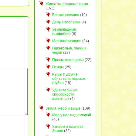
Животные рядом с нами
(161)
Всякая всячина
(19)
День в зоопарке
(4)
Земноводные
(амфибии)
(6)
Млекопитающие
(34)
Насекомые, пауки и
черви
(28)
Пресмыкающиеся
(22)
Птицы
(25)
Рыбы и другие
обитатели морских
глубин
(19)
Удивительные
способности
животных
(4)
Земля, небо и выше
(109)
Мир у нас над головой
(46)
Узнаем о планете
Земля
(32)