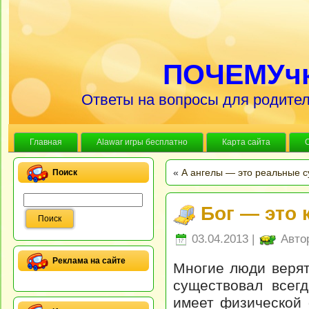
ПОЧЕМУч
Ответы на вопросы для родител
Главная
Alawar игры бесплатно
Карта сайта
«
А ангелы — это реальные 
Поиск
Бог — это 
03.04.2013 |
Авто
Реклама на сайте
Многие люди верят
существовал всег
имеет физической 