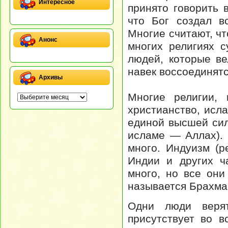
Интересное
принято говорить 
что Бог создал в
Многие считают, чт
Анонс
многих религиях с
людей, которые в
навек воссоединятс
Архивы
Многие религии,
христианство, исл
единой высшей сил
исламе — Аллах). 
много. Индуизм (р
Индии и других ча
много, но все они
называется Брахма
Одни люди веря
присутствует во 