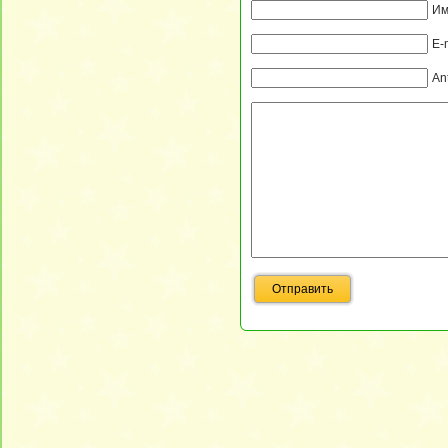
Им
E-
An