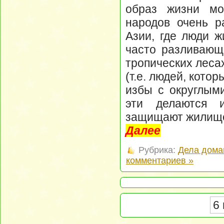
образ жизни мо
народов очень р
Азии, где люди ж
часто разливающи
тропических леса
(т.е. людей, кото
избы с округлым
эти делаются 
защищают жилище 
Далее
Рубрика:
Дела дома
комментариев »
6 