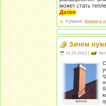
может стать тепле
Далее
Рубрика:
Живем в д
Зачем ну
21.01.2012 |
Авт
у
г
н
б
к
п
Дымоход