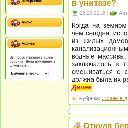
в унитазе?
Интересное
02.02.2012 |
Авт
Анонс
Когда на земном
чем сегодня, исп
из жилых домов
Архивы
канализационным
водные массивы.
Вы просматриваете архив
рубрики «Дела домашние и
заключалось в т
школьные».
смешиваться с с
должна была их р
Далее
Рубрика:
Живем в д
Откуда бе