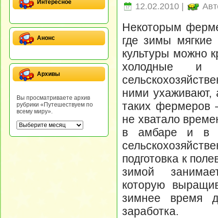
Интересное
12.02.2010 |
Авт
Некоторым фермер
где зимы мягкие
Анонс
культуры можно к
холодные и 
Архивы
сельскохозяйстве
ними ухаживают, 
Вы просматриваете архив
таких фермеров –
рубрики «Путешествуем по
всему миру».
не хватало време
в амбаре и в д
сельскохозяйстве
подготовка к пол
зимой занимает
которую выращив
зимнее время д
заработка.