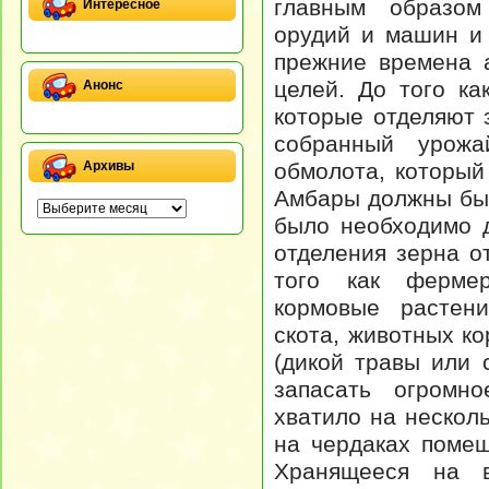
главным образом
Интересное
орудий и машин и
прежние времена 
целей. До того к
Анонс
которые отделяют 
собранный урож
обмолота, который
Архивы
Амбары должны был
было необходимо д
отделения зерна о
того как ферме
кормовые растен
скота, животных к
(дикой травы или 
запасать огромн
хватило на нескол
на чердаках помещ
Хранящееся на в