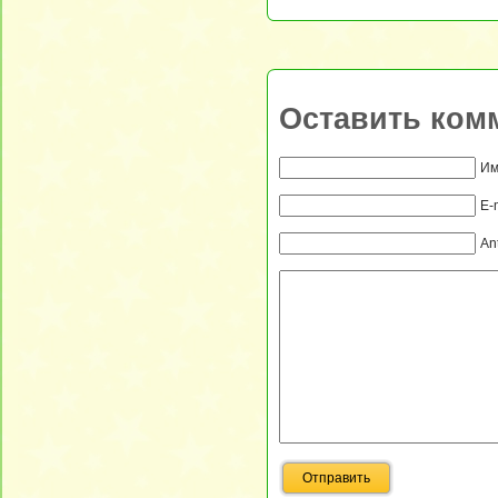
Оставить ком
Им
E-
An