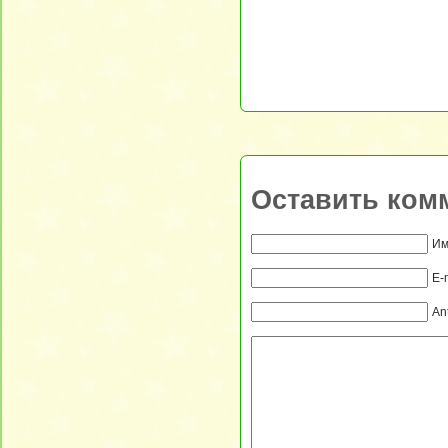
Оставить ком
Им
E-
An