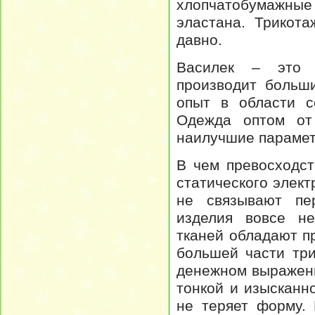
хлопчатобумажны
эластана. Трикот
давно.
Василек – это 
производит больш
опыт в области с
Одежда оптом от 
наилучшие параметр
В чем превосходст
статического элект
не связывают пер
изделия вовсе не
тканей обладают п
большей части тр
денежном выражени
тонкой и изысканн
не теряет форму.