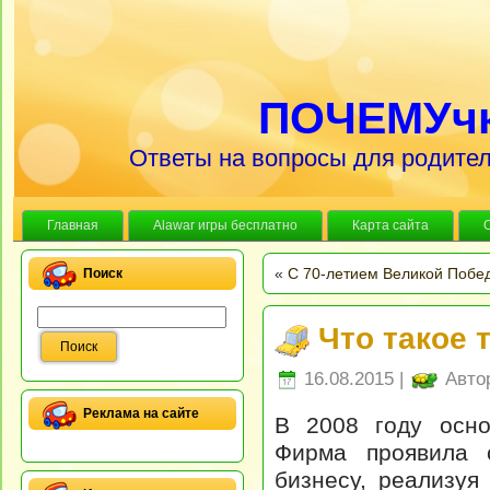
ПОЧЕМУч
Ответы на вопросы для родител
Главная
Alawar игры бесплатно
Карта сайта
«
С 70-летием Великой Побед
Поиск
Что такое 
16.08.2015 |
Авто
Реклама на сайте
В 2008 году осно
Фирма проявила с
бизнесу, реализуя