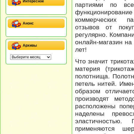
Интересное
партиями по все
функционирова
коммерческих па
Анонс
отзывов от поку
регулярно.
Компани
онлайн-магазин на
Архивы
лет!
Что значит трикот
материя (трикота
полотнища. Полотн
петель нитей. Име
образом отличает
производят метод
расположены попе
наделены превос
эластичностью.
применяются шер