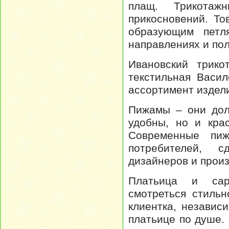
плащ. Трикотаж
прикосновений. То
образующим петл
направлениях и по
Ивановский трико
текстильная Васил
ассортимент издел
Пижамы – они дол
удобны, но и кра
Современные пиж
потребителей, с
дизайнеров и прои
Платьица и сар
смотреться стиль
клиентка, независ
платьице по душе.