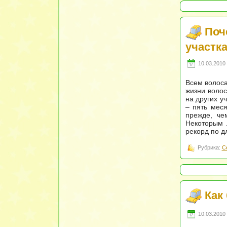
Поч
участка
10.03.2010 
Всем волоса
жизни волос
на других у
– пять меся
прежде, че
Некоторым 
рекорд по д
Рубрика:
С
Как
10.03.2010 