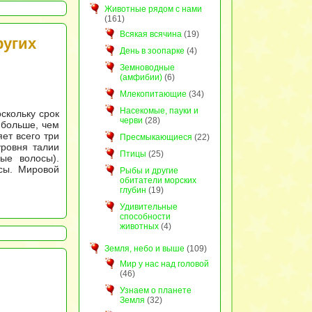
Животные рядом с нами
(161)
Всякая всячина
(19)
ругих
День в зоопарке
(4)
Земноводные
(амфибии)
(6)
Млекопитающие
(34)
Насекомые, пауки и
скольку срок
черви
(28)
 больше, чем
яет всего три
Пресмыкающиеся
(22)
уровня талии
Птицы
(25)
ые волосы).
сы. Мировой
Рыбы и другие
обитатели морских
глубин
(19)
Удивительные
способности
животных
(4)
Земля, небо и выше
(109)
Мир у нас над головой
(46)
Узнаем о планете
Земля
(32)