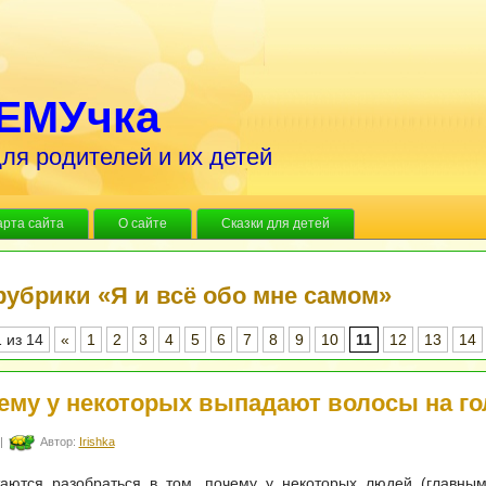
ЕМУчка
ля родителей и их детей
арта сайта
О сайте
Сказки для детей
рубрики «Я и всё обо мне самом»
1 из 14
«
1
2
3
4
5
6
7
8
9
10
11
12
13
14
ему у некоторых выпадают волосы на го
|
Автор:
Irishka
аются разобраться в том, почему у некоторых людей (главным