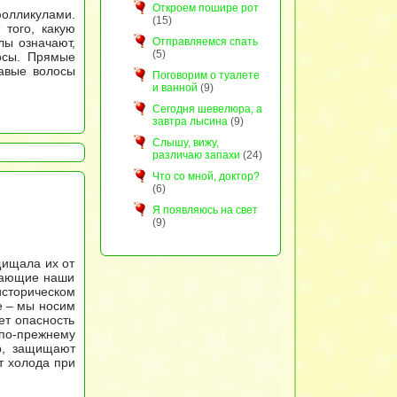
Откроем пошире рот
олликулами.
(15)
того, какую
лы означают,
Отправляемся спать
(5)
лосы. Прямые
чавые волосы
Поговорим о туалете
и ванной
(9)
Сегодня шевелюра, а
завтра лысина
(9)
Слышу, вижу,
различаю запахи
(24)
Что со мной, доктор?
(6)
Я появляюсь на свет
(9)
щищала их от
ывающие наши
сторическом
е – мы носим
ет опасность
 по-прежнему
р, защищают
т холода при