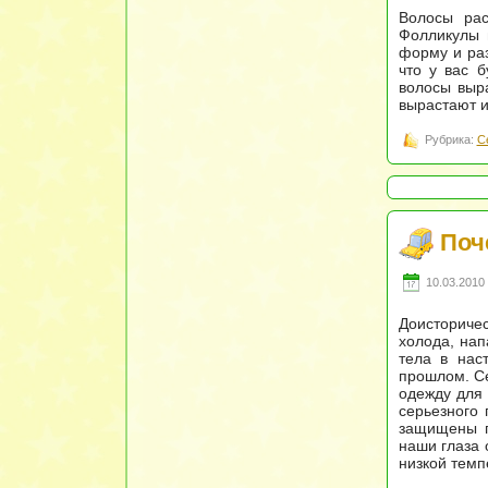
Волосы рас
Фолликулы 
форму и раз
что у вас б
волосы выра
вырастают 
Рубрика:
С
Поч
10.03.2010 
Доисторичес
холода, на
тела в нас
прошлом. Се
одежду для 
серьезного
защищены г
наши глаза 
низкой темп