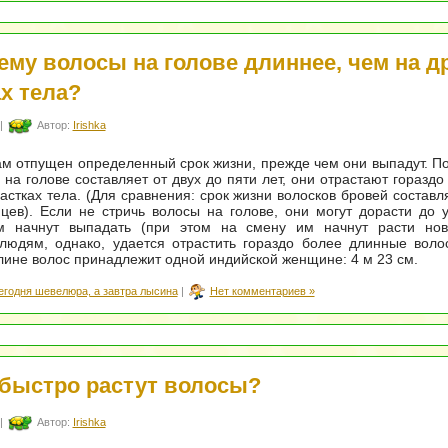
ему волосы на голове длиннее, чем на д
х тела?
|
Автор:
Irishka
м отпущен определенный срок жизни, прежде чем они выпадут. По
 на голове составляет от двух до пяти лет, они отрастают гораздо
частках тела. (Для сравнения: срок жизни волосков бровей составл
цев). Если не стричь волосы на голове, они могут дорасти до 
м начнут выпадать (при этом на смену им начнут расти нов
людям, однако, удается отрастить гораздо более длинные воло
лине волос принадлежит одной индийской женщине: 4 м 23 см.
егодня шевелюра, а завтра лысина
|
Нет комментариев »
 быстро растут волосы?
|
Автор:
Irishka