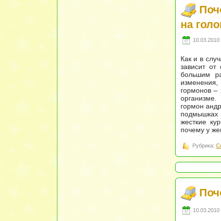
Поч
на гол
10.03.2010 
Как и в слу
зависит от
большим ра
изменения
гормонов –
организме.
гормон андр
подмышках и
жесткие ку
почему у же
Рубрика:
С
Поч
10.03.2010 