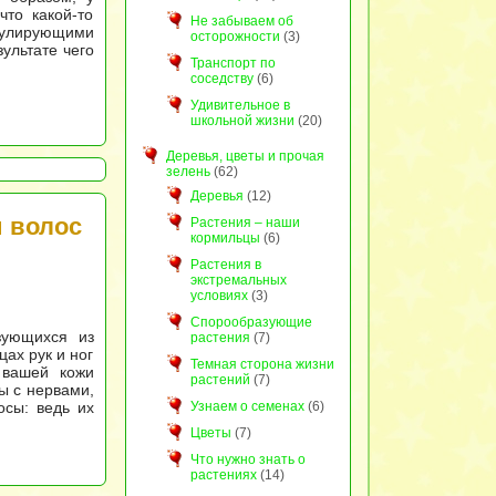
что какой-то
Не забываем об
егулирующими
осторожности
(3)
ультате чего
Транспорт по
соседству
(6)
Удивительное в
школьной жизни
(20)
Деревья, цветы и прочая
зелень
(62)
Деревья
(12)
 волос
Растения – наши
кормильцы
(6)
Растения в
экстремальных
условиях
(3)
Спорообразующие
зующихся из
растения
(7)
цах рук и ног
Темная сторона жизни
 вашей кожи
растений
(7)
ны с нервами,
Узнаем о семенах
(6)
осы: ведь их
Цветы
(7)
Что нужно знать о
растениях
(14)