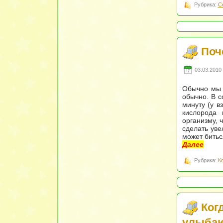
Рубрика:
С
Поч
03.03.2010 
Обычно мы з
обычно. В с
минуту (у 
кислорода 
организму, 
сделать уве
может битьс
Далее
Рубрика:
К
Ког
улыбаю