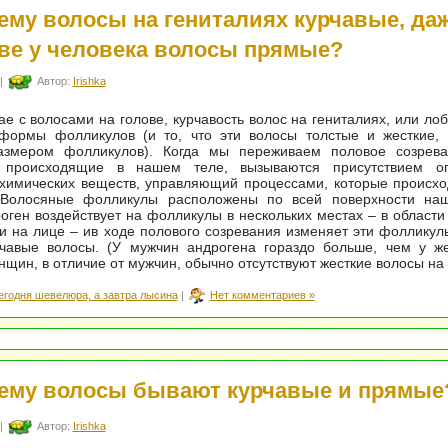
ему волосы на гениталиях курчавые, да
ове у человека волосы прямые?
|
Автор:
Irishka
чае с волосами на голове, курчавость волос на гениталиях, или ло
 формы фолликулов (и то, что эти волосы толстые и жесткие, 
змером фолликулов). Когда мы переживаем половое созрева
, происходящие в нашем теле, вызываются присутствием о
 химических веществ, управляющий процессами, которые происх
 Волосяные фолликулы расположены по всей поверхности наш
оген воздействует на фолликулы в нескольких местах – в области 
 на лице – ив ходе полового созревания изменяет эти фоллику
рчавые волосы. (У мужчин андрогена гораздо больше, чем у ж
нщин, в отличие от мужчин, обычно отсутствуют жесткие волосы на 
егодня шевелюра, а завтра лысина
|
Нет комментариев »
ему волосы бывают курчавые и прямые
|
Автор:
Irishka