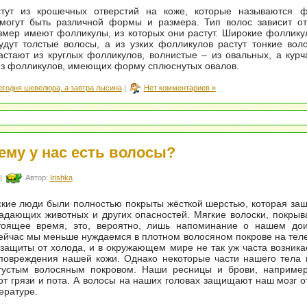
тут из крошечных отверстий на коже, которые называются ф
могут быть различной формы и размера. Тип волос зависит от 
мер имеют фолликулы, из которых они растут. Широкие фоллику
удут толстые волосы, а из узких фолликулов растут тонкие во
стают из круглых фолликулов, волнистые – из овальных, а кур
из фолликулов, имеющих форму сплюснутых овалов.
егодня шевелюра, а завтра лысина
|
Нет комментариев »
ему у нас есть волосы?
|
Автор:
Irishka
кие люди были полностью покрыты жёсткой шерстью, которая за
падающих животных и других опасностей. Мягкие волоски, покр
тоящее время, это, вероятно, лишь напоминание о нашем дои
йчас мы меньше нуждаемся в плотном волосяном покрове на тел
защиты от холода, и в окружающем мире не так уж часта возника
 повреждения нашей кожи. Однако некоторые части нашего тела
устым волосяным покровом. Наши ресницы и брови, наприме
от грязи и пота. А волосы на наших головах защищают наш мозг о
ературе.