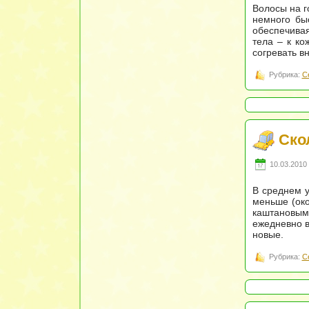
Волосы на г
немного бы
обеспечивая
тела – к ко
согревать в
Рубрика:
С
Ско
10.03.2010 
В среднем у
меньше (око
каштановыми
ежедневно в
новые.
Рубрика:
С