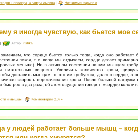
егодня шевелюра, а завтра лысина
|
Нет комментариев »
ему я иногда чувствую, как бьется мое с
|
Автор:
Irishka
амечаем, что сердце бьется только тогда, когда оно работает 
остоянии покоя, т. е. когда мы отдыхаем, сердце делает примерно
взрослых меньше). Но в активном состоянии нашим мышцам треб
и питательных веществ. Увеличить количество крови, цирку
чтобы доставить мышцам то, что им требуется, должно сердце, а о
личивая скорость перекачивания крови. После большой нагрузки
я быстрее в два раза; об этом ощущении говорят: «сердце колотитс
ости и мышцы
|
Комментарии (10) »
да у людей работает больше мышц – когд
тся или когда хмурятся?