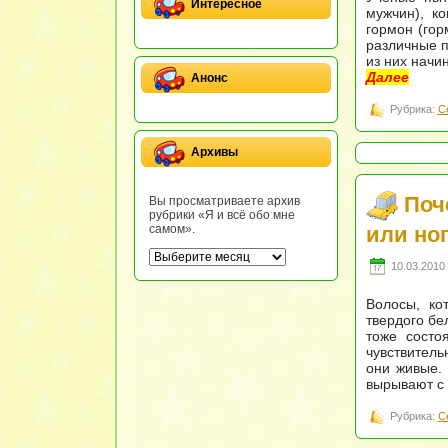
Интересное
мужчин), ко
гормон (го
различные п
из них начи
Далее
Анонс
Рубрика:
С
Архивы
Поч
Вы просматриваете архив
рубрики «Я и всё обо мне
или но
самом».
10.03.2010 
Волосы, ко
твердого бе
тоже состо
чувствитель
они живые. 
вырывают с 
Рубрика:
С