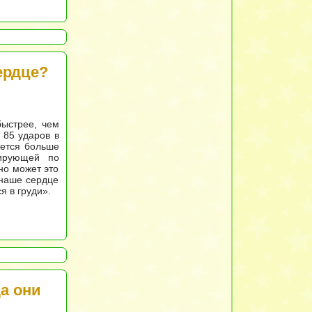
ердце?
быстрее, чем
 85 ударов в
уется больше
лирующей по
но может это
 наше сердце
я в груди».
а они