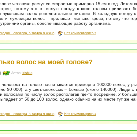
олове человека растут со скоростью примерно 15 см в год. Летом в
стрее, потому что в теплую погоду к коже головы приливает б
 луковицам волос дополнительное питание. В холодную погоду к
же и луковицам волос – приливает меньше крови, потому что го
нутренние органы, обеспечивающие работу организма.
егодня шевелюра, а завтра лысина
|
Нет комментариев »
лько волос на моей голове?
|
Автор:
Irishka
 человека на голове насчитывается примерно 100000 волос, у р
ло 90 000), а у светловолосых – больше (около 140000). Люди с
 волосами по числу волос располагав где-то посредине. У больш
ыпадает от 50 до 100 волос, однако обычно на их месте тут же на
егодня шевелюра, а завтра лысина
|
Нет комментариев »