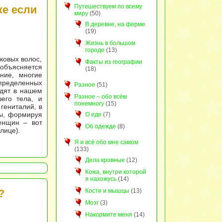
Путешествуем по всему
же если
миру
(50)
В деревне, на ферме
(19)
Жизнь в большом
городе
(13)
бковых волос,
Факты из географии
объясняется
(18)
ние, многие
пределенных
Разное
(51)
одят в нашем
Разное – обо всём
его тела, и
понемногу
(15)
гениталий, в
лы, формируя
О еде
(7)
енщин – вот
Об одежде
(8)
лице).
Я и всё обо мне самом
(133)
Дела кровные
(12)
Кожа, внутри которой
я нахожусь
(14)
?
Кости и мышцы
(13)
Мозг
(3)
Накормите меня
(14)