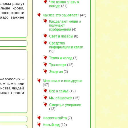
Что важно знать о
олосы растут
погоде
(31)
ольше крови,
 поверхности
Как все это работает?
(42)
раздо важнее
Как делают копии и
получают
изображения
(4)
Свет и лазеры
(8)
Средства
информации и связи
(9)
Тепло и холод
(7)
Транспорт
(12)
Энергия
(2)
ыжеволосых –
Моя семья и мои друзья
 темными или
(47)
инства людей
Всё о семье
(19)
чинают расти
Мы общаемся
(15)
Смерть и умирание
(13)
Новости сайта
(7)
Новый год
(12)