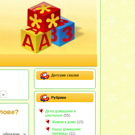
Детские сказки
»
Рубрики
лове?
Дела домашние и
школьные
(55)
Живем в доме
(15)
Наши домашние
любимцы
(11)
 образом, у