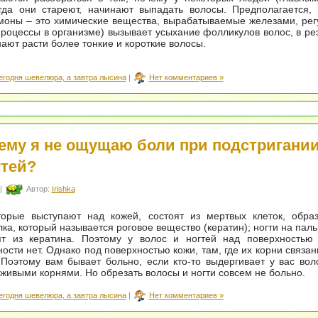
гда они стареют, начинают выпадать волосы. Предполагается, 
рмоны – это химические вещества, вырабатываемые железами, р
роцессы в организме) вызывает усыхание фолликулов волос, в рез
нают расти более тонкие и короткие волосы.
егодня шевелюра, а завтра лысина
|
Нет комментариев »
ему я не ощущаю боли при подстригании
гтей?
|
Автор:
Irishka
торые выступают над кожей, состоят из мертвых клеток, обра
лка, который называется роговое вещество (кератин); ногти на паль
ят из кератина. Поэтому у волос и ногтей над поверхностью
ности нет. Однако под поверхностью кожи, там, где их корни связа
Поэтому вам бывает больно, если кто-то выдергивает у вас вол
живыми корнями. Но обрезать волосы и ногти совсем не больно.
егодня шевелюра, а завтра лысина
|
Нет комментариев »