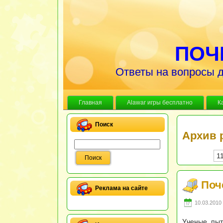
ПОЧ
Ответы на вопросы д
Главная
Alawar игры бесплатно
К
Поиск
Архив 
1
Поч
Реклама на сайте
10.03.2010 
Ученые пыт