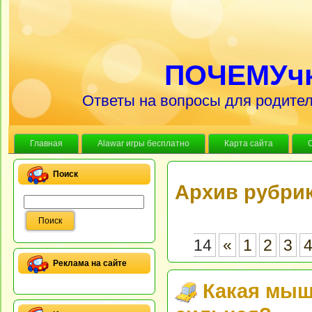
ПОЧЕМУч
Ответы на вопросы для родител
Главная
Alawar игры бесплатно
Карта сайта
Поиск
Архив рубрик
14
«
1
2
3
Реклама на сайте
Какая мыш