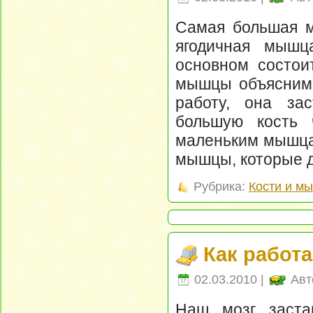
Самая большая м
ягодичная мышц
основном состои
мышцы объяснима
работу, она за
большую кость 
маленьким мышцам
мышцы, которые д
Рубрика:
Кости и м
Как рабо
02.03.2010 |
Авт
Наш мозг заста