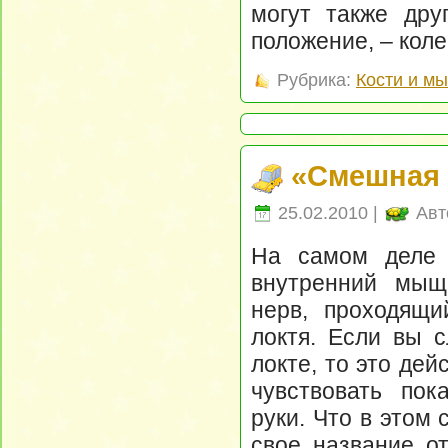
могут также дру
положение, – кол
Рубрика:
Кости и м
«Смешная к
25.02.2010 |
Авт
На самом деле 
внутренний мыщ
нерв, проходящи
локтя. Если вы с
локте, то это дей
чувствовать по
руки. Что в этом
свое название от