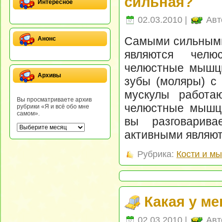
сильная?
Интересное
02.03.2010 |
Авт
Самыми сильными
Анонс
являются челю
челюстные мышц
Архивы
зубы (моляры) с 
мускулы работаю
Вы просматриваете архив
челюстные мышцы
рубрики «Я и всё обо мне
самом».
вы разговарив
активными являют
Рубрика:
Кости и м
Какая у м
02.03.2010 |
Авт