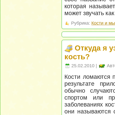
которая называет
может звучать ка
Рубрика:
Кости и м
Откуда я у
кость?
25.02.2010 |
Авт
Кости ломаются п
результате при
обычно случают
спортом или пр
заболеваниях кос
они называются 