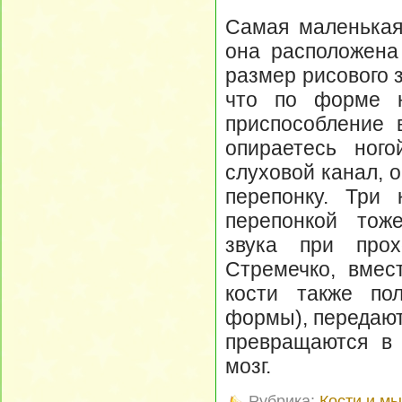
Самая маленькая 
она расположена
размер рисового 
что по форме н
приспособление 
опираетесь ного
слуховой канал, 
перепонку. Три 
перепонкой тож
звука при прох
Стремечко, вмес
кости также по
формы), передают
превращаются в
мозг.
Рубрика:
Кости и м