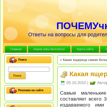
ПОЧЕМУч
Ответы на вопросы для родител
Главная
Alawar игры бесплатно
Карта сайта
«
Какая ящерица самая бол
Поиск
Какая яще
05.10.2010 |
Авто
Реклама на сайте
Самые маленькие
составляет всего 
издаваемого ими