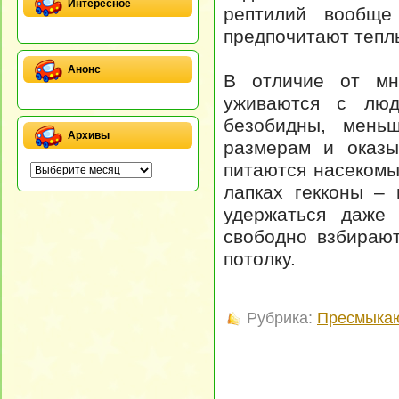
Интересное
рептилий вообще 
предпочитают тепл
Анонс
В отличие от мно
уживаются с люд
безобидны, мень
Архивы
размерам и оказы
питаются насекомы
лапках гекконы –
удержаться даже 
свободно взбираю
потолку.
Рубрика:
Пресмыка