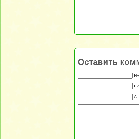
Оставить ком
Им
E-
An