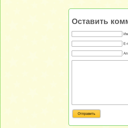
Оставить ком
Им
E-
An