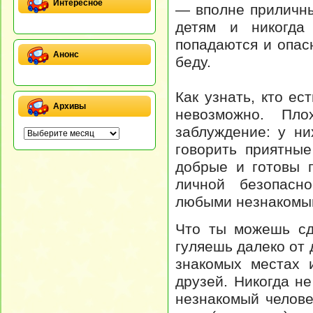
Интересное
— вполне приличны
детям и никогда
попадаются и опас
Анонс
беду.
Как узнать, кто ес
Архивы
невозможно. Пл
заблуждение: у ни
говорить приятные
добрые и готовы 
личной безопасно
любыми незнакомы
Что ты можешь сд
гуляешь далеко от 
знакомых местах 
друзей. Никогда н
незнакомый человек