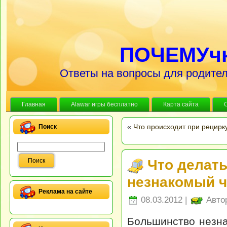
ПОЧЕМУч
Ответы на вопросы для родител
Главная
Alawar игры бесплатно
Карта сайта
«
Что происходит при рецирк
Поиск
Что делать
незнакомый 
Реклама на сайте
08.03.2012 |
Авто
Большинство незна