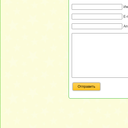
Им
E-
An