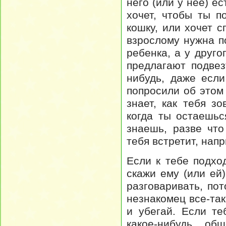
него (или у нее) ес
хочет, чтобы ты п
кошку, или хочет с
взрослому нужна п
ребенка, а у друго
предлагают подве
нибудь, даже если
попросили об этом
знает, как тебя зо
когда ты остаешьс
знаешь, разве что
тебя встретит, напр
Если к тебе подхо
скажи ему (или ей)
разговаривать, пот
незнакомец все-так
и убегай. Если т
какое-нибудь о