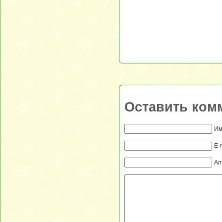
Оставить ком
Им
E-
An