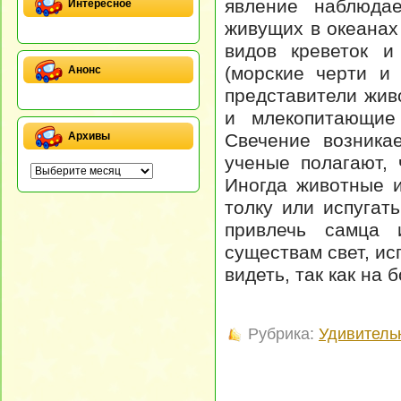
явление наблюдае
Интересное
живущих в океанах
видов креветок и
(морские черти и
Анонс
представители жив
и млекопитающие
Свечение возника
Архивы
ученые полагают,
Иногда животные и
толку или испугать
привлечь самца 
существам свет, ис
видеть, так как на
Рубрика:
Удивитель