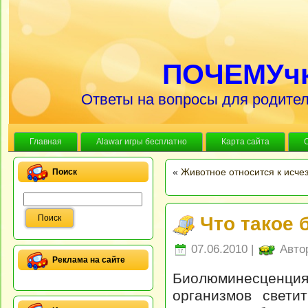
ПОЧЕМУч
Ответы на вопросы для родител
Главная
Alawar игры бесплатно
Карта сайта
«
Животное относится к исче
Поиск
Что такое
07.06.2010 |
Авто
Реклама на сайте
Биолюминесценц
организмов светит