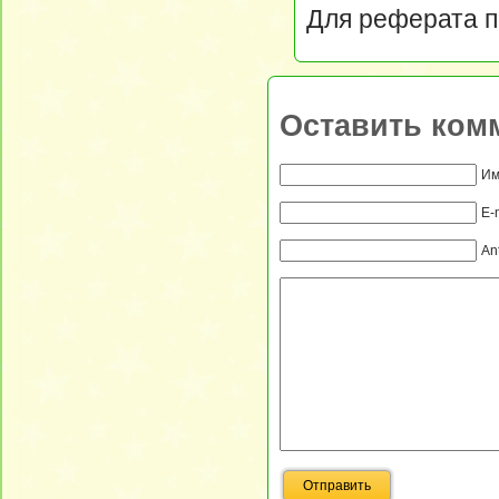
Для реферата п
Оставить ком
Им
E-
An