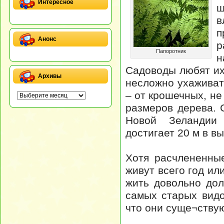
Интересное
ш
в
Анонс
р
Папоротник
н
Садоводы любят их 
Архивы
несложно ухаживат
– от крошечных, не
размеров дерева. 
Новой Зеландии
достигает 20 м в вы
Хотя расчлененные
живут всего год ил
жить довольно дол
самых старых видо
что они суще¬ствую