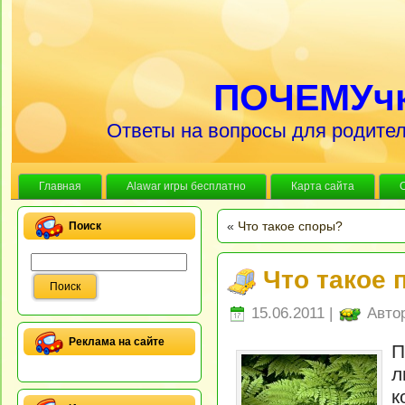
ПОЧЕМУч
Ответы на вопросы для родител
Главная
Alawar игры бесплатно
Карта сайта
«
Что такое споры?
Поиск
Что такое 
15.06.2011 |
Авто
Реклама на сайте
П
л
к