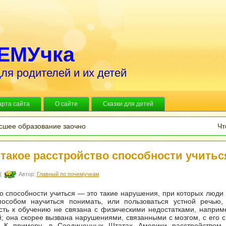
ЕМУчка
ля родителей и их детей
арта сайта
О сайте
Сказки для детей
сшее образование заочно
Чт
 такое расстройство способности учитьс
|
Автор:
Главный по почемучкам
о способности учиться — это такие нарушения, при которых люди
особом научиться понимать, или пользоваться устной речью, 
ть к обучению не связана с физическими недостатками, наприм
й; она скорее вызвана нарушениями, связанными с мозгом, с его 
. К примеру, в Соединенных Штатах Америки расстройством 