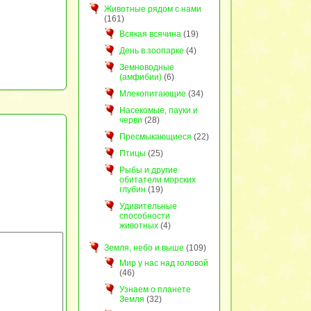
Животные рядом с нами
(161)
Всякая всячина
(19)
День в зоопарке
(4)
Земноводные
(амфибии)
(6)
Млекопитающие
(34)
Насекомые, пауки и
черви
(28)
Пресмыкающиеся
(22)
Птицы
(25)
Рыбы и другие
обитатели морских
глубин
(19)
Удивительные
способности
животных
(4)
Земля, небо и выше
(109)
Мир у нас над головой
(46)
Узнаем о планете
Земля
(32)