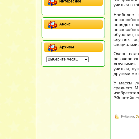
Интересное
учиться в т
Наиболее р
неспособнос
порядок сло
Анонс
неспособно
обучения, п
случаях о
специализир
Архивы
Очень важн
разочарова
«глупыми».
учиться, ну
другими мет
У массы лю
среднего. М
изобретател
Эйнштейн ст
Рубрика:
У