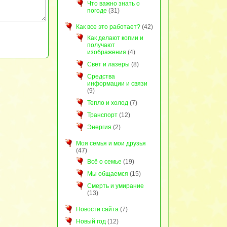
Что важно знать о
погоде
(31)
Как все это работает?
(42)
Как делают копии и
получают
изображения
(4)
Свет и лазеры
(8)
Средства
информации и связи
(9)
Тепло и холод
(7)
Транспорт
(12)
Энергия
(2)
Моя семья и мои друзья
(47)
Всё о семье
(19)
Мы общаемся
(15)
Смерть и умирание
(13)
Новости сайта
(7)
Новый год
(12)