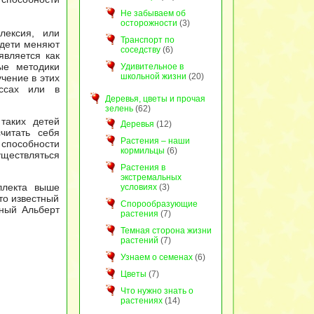
Не забываем об
осторожности
(3)
лексия, или
Транспорт по
 дети меняют
соседству
(6)
является как
ые методики
Удивительное в
школьной жизни
(20)
чение в этих
ассах или в
Деревья, цветы и прочая
зелень
(62)
таких детей
Деревья
(12)
читать себя
Растения – наши
способности
кормильцы
(6)
уществляться
Растения в
экстремальных
ллекта выше
условиях
(3)
то известный
Спорообразующие
еный Альберт
растения
(7)
Темная сторона жизни
растений
(7)
Узнаем о семенах
(6)
Цветы
(7)
Что нужно знать о
растениях
(14)