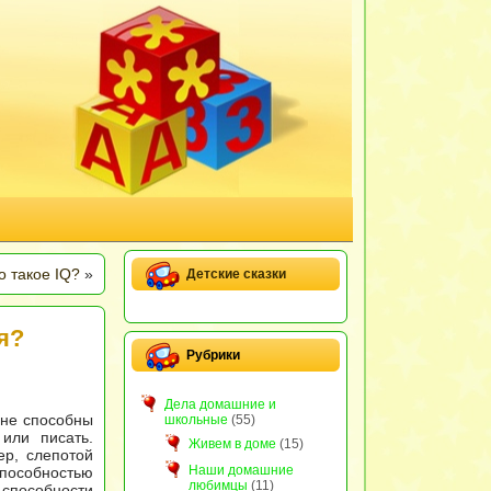
о такое IQ?
»
Детские сказки
я?
Рубрики
Дела домашние и
 не способны
школьные
(55)
или писать.
Живем в доме
(15)
ер, слепотой
Наши домашние
способностью
любимцы
(11)
способности