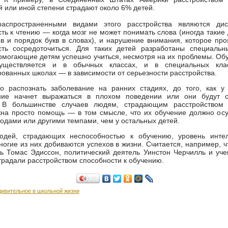
ой или иной степени страдают около 6% детей.
аспространенными видами этого расстройства являются дис
ть к чтению — когда мозг не может понимать слова (иногда такие
в и порядок букв в словах), и нарушение внимания, которое про
сть сосредоточиться. Для таких детей разработаны специальн
омогающие детям успешно учиться, несмотря на их проблемы. Обу
существляется и в обычных классах, и в специальных кл
ованных школах — в зависимости от серьезности расстройства.
о распознать заболевание на ранних стадиях, до того, как у 
ние начнет выражаться в плохом поведении или они будут с
 В большинстве случаев людям, страдающим расстройством 
жна просто помощь — в том смысле, что их обучение должно ос
одами или другими темпами, чем у остальных детей.
дей, страдающих неспособностью к обучению, уровень инте
ногие из них добиваются успехов в жизни. Считается, например, ч
ь Томас Эдиссон, политический деятель Уинстон Черчилль и уч
радали расстройством способности к обучению.
Поделиться…
дивительное в школьной жизни