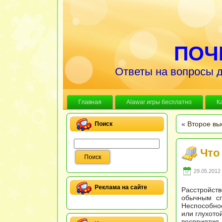
ПОЧ
Ответы на вопросы д
Главная
Alawar игры бесплатно
К
«
Второе вы
Поиск
Что
29.05.2012 
Реклама на сайте
Расстройств
обычным сп
Неспособнос
или глухото
восприятия