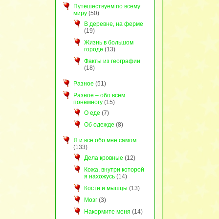
Путешествуем по всему
миру
(50)
В деревне, на ферме
(19)
Жизнь в большом
городе
(13)
Факты из географии
(18)
Разное
(51)
Разное – обо всём
понемногу
(15)
О еде
(7)
Об одежде
(8)
Я и всё обо мне самом
(133)
Дела кровные
(12)
Кожа, внутри которой
я нахожусь
(14)
Кости и мышцы
(13)
Мозг
(3)
Накормите меня
(14)