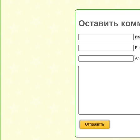
Оставить ком
Им
E-
An