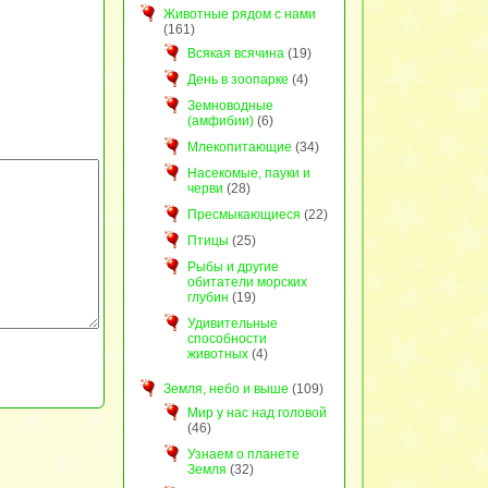
Животные рядом с нами
(161)
Всякая всячина
(19)
День в зоопарке
(4)
Земноводные
(амфибии)
(6)
Млекопитающие
(34)
Насекомые, пауки и
черви
(28)
Пресмыкающиеся
(22)
Птицы
(25)
Рыбы и другие
обитатели морских
глубин
(19)
Удивительные
способности
животных
(4)
Земля, небо и выше
(109)
Мир у нас над головой
(46)
Узнаем о планете
Земля
(32)