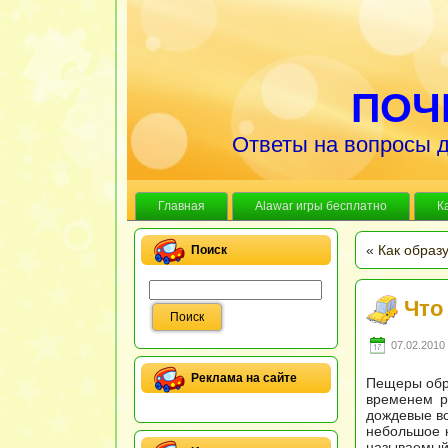
ПОЧ
Ответы на вопросы д
Главная
Alawar игры бесплатно
К
«
Как образ
Поиск
Что
07.02.2010 
Реклама на сайте
Пещеры обра
временем р
дождевые во
небольшое к
называемый