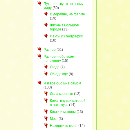
Путешествуем по всему
миру
(50)
В деревне, на ферме
(19)
Жизнь в большом
городе
(13)
Факты из географии
(18)
Разное
(51)
Разное – обо всём
понемногу
(15)
О еде
(7)
Об одежде
(8)
Я и всё обо мне самом
(133)
Дела кровные
(12)
Кожа, внутри которой
я нахожусь
(14)
Кости и мышцы
(13)
Мозг
(3)
Накормите меня
(14)