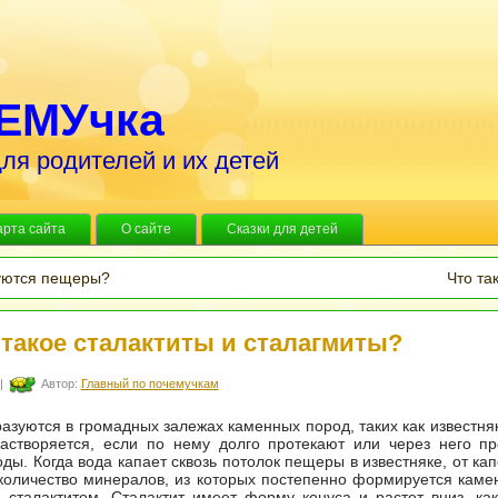
ЕМУчка
ля родителей и их детей
арта сайта
О сайте
Сказки для детей
уются пещеры?
Что та
 такое сталактиты и сталагмиты?
|
Автор:
Главный по почемучкам
зуются в громадных залежах каменных пород, таких как известняк
астворяется, если по нему долго протекают или через него пр
ды. Когда вода капает сквозь потолок пещеры в известняке, от кап
оличество минералов, из которых постепенно формируется каме
 сталактитом.
Сталактит имеет форму конуса и растет вниз, как