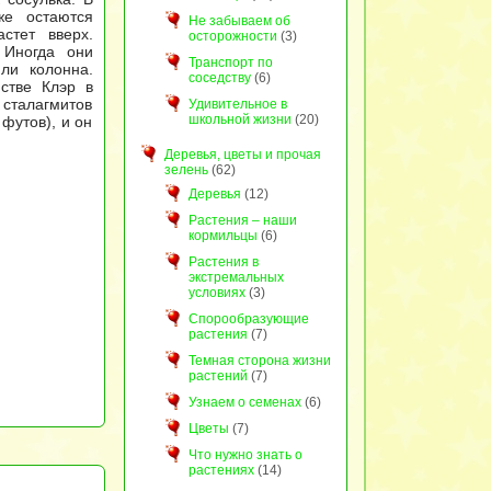
же остаются
Не забываем об
стет вверх.
осторожности
(3)
 Иногда они
Транспорт по
ли колонна.
соседству
(6)
стве Клэр в
 сталагмитов
Удивительное в
школьной жизни
(20)
футов), и он
Деревья, цветы и прочая
зелень
(62)
Деревья
(12)
Растения – наши
кормильцы
(6)
Растения в
экстремальных
условиях
(3)
Спорообразующие
растения
(7)
Темная сторона жизни
растений
(7)
Узнаем о семенах
(6)
Цветы
(7)
Что нужно знать о
растениях
(14)