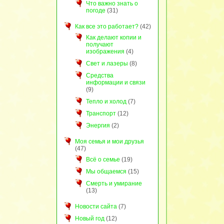
Что важно знать о
погоде
(31)
Как все это работает?
(42)
Как делают копии и
получают
изображения
(4)
Свет и лазеры
(8)
Средства
информации и связи
(9)
Тепло и холод
(7)
Транспорт
(12)
Энергия
(2)
Моя семья и мои друзья
(47)
Всё о семье
(19)
Мы общаемся
(15)
Смерть и умирание
(13)
Новости сайта
(7)
Новый год
(12)