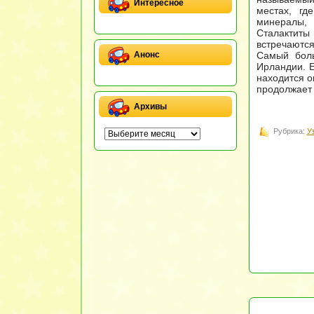
Интересное
местах, г
минералы, 
Сталактиты
встречаютс
Самый боль
Анонс
Ирландии. Е
находится о
продолжает 
Архивы
Рубрика:
У