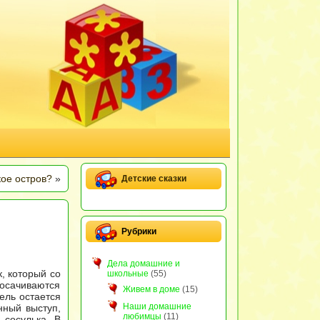
кое остров?
»
Детские сказки
Рубрики
Дела домашние и
, который со
школьные
(55)
осачиваются
Живем в доме
(15)
ель остается
Наши домашние
нный выступ,
любимцы
(11)
 сосулька. В