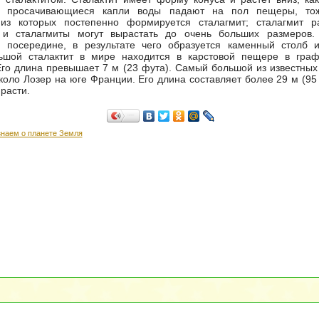
де просачивающиеся капли воды падают на пол пещеры, то
из которых постепенно формируется сталагмит; сталагмит ра
 и сталагмиты могут вырастать до очень больших размеров.
я посередине, в результате чего образуется каменный столб и
шой сталактит в мире находится в карстовой пещере в граф
го длина превышает 7 м (23 фута). Самый большой из известных
коло Лозер на юге Франции. Его длина составляет более 29 м (95 
расти.
Поделиться…
знаем о планете Земля