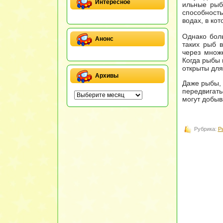
Интересное
ильные рыб
способность
водах, в ко
Однако боль
Анонс
таких рыб в
через множ
Когда рыбы 
открыты для
Архивы
Даже рыбы, 
передвигать
могут добыв
Рубрика:
Р