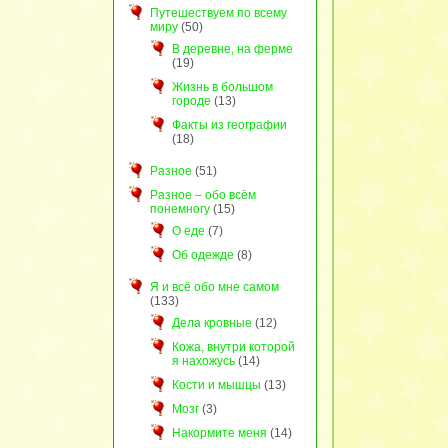
Путешествуем по всему
миру
(50)
В деревне, на ферме
(19)
Жизнь в большом
городе
(13)
Факты из географии
(18)
Разное
(51)
Разное – обо всём
понемногу
(15)
О еде
(7)
Об одежде
(8)
Я и всё обо мне самом
(133)
Дела кровные
(12)
Кожа, внутри которой
я нахожусь
(14)
Кости и мышцы
(13)
Мозг
(3)
Накормите меня
(14)