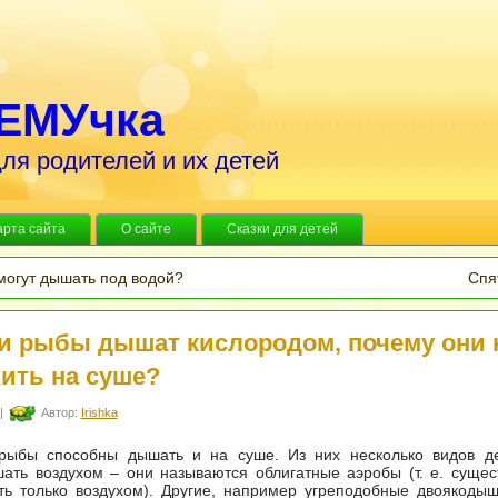
ЕМУчка
ля родителей и их детей
арта сайта
О сайте
Сказки для детей
могут дышать под водой?
Спя
и рыбы дышат кислородом, почему они 
жить на суше?
|
Автор:
Irishka
рыбы способны дышать и на суше. Из них несколько видов де
ть воздухом – они называются облигатные аэробы (т. е. сущес
ть только воздухом). Другие, например угреподобные двоякоды