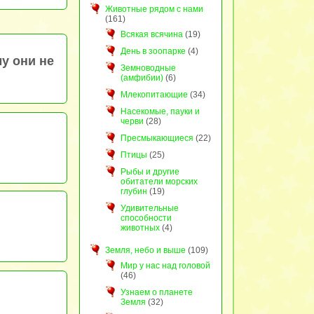
Животные рядом с нами
(161)
Всякая всячина
(19)
День в зоопарке
(4)
у они не
Земноводные
(амфибии)
(6)
Млекопитающие
(34)
Насекомые, пауки и
черви
(28)
Пресмыкающиеся
(22)
Птицы
(25)
Рыбы и другие
обитатели морских
глубин
(19)
Удивительные
способности
животных
(4)
Земля, небо и выше
(109)
Мир у нас над головой
(46)
Узнаем о планете
Земля
(32)