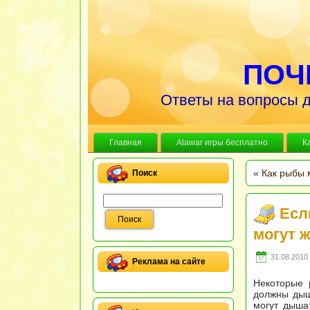
ПОЧ
Ответы на вопросы д
Главная
Alawar игры бесплатно
К
«
Как рыбы 
Поиск
Есл
могут 
31.08.2010 
Реклама на сайте
Некоторые 
должны дыша
могут дыша