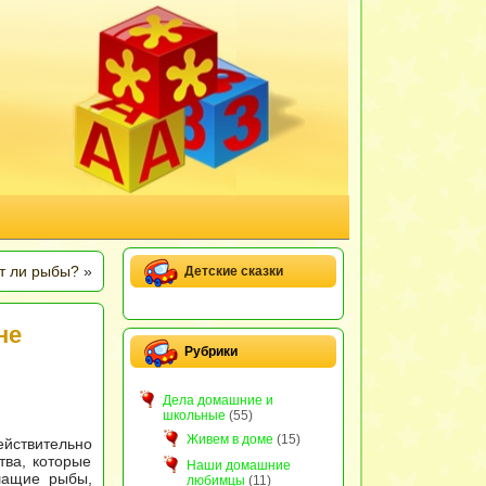
т ли рыбы?
»
Детские сказки
не
Рубрики
Дела домашние и
школьные
(55)
Живем в доме
(15)
йствительно
тва, которые
Наши домашние
шащие рыбы,
любимцы
(11)