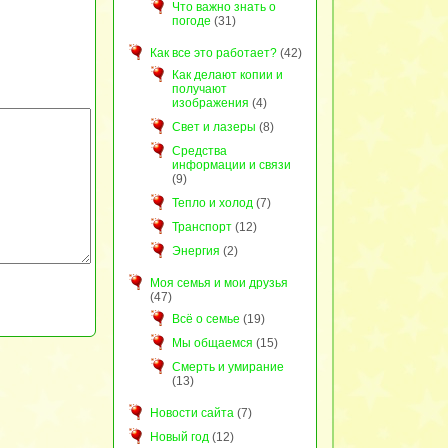
Что важно знать о
погоде
(31)
Как все это работает?
(42)
Как делают копии и
получают
изображения
(4)
Свет и лазеры
(8)
Средства
информации и связи
(9)
Тепло и холод
(7)
Транспорт
(12)
Энергия
(2)
Моя семья и мои друзья
(47)
Всё о семье
(19)
Мы общаемся
(15)
Смерть и умирание
(13)
Новости сайта
(7)
Новый год
(12)