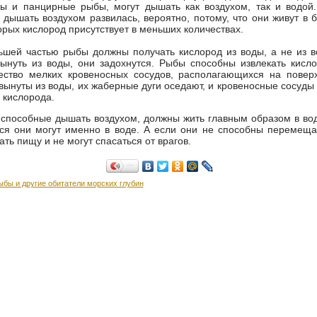
ы и панцирные рыбы, могут дышать как воздухом, так и водой.
 дышать воздухом развилась, вероятно, потому, что они живут в 
торых кислород присутствует в меньших количествах.
шей частью рыбы должны получать кислород из воды, а не из в
ынуть из воды, они задохнутся. Рыбы способны извлекать кисл
ество мелких кровеносных сосудов, располагающихся на поверх
вынуты из воды, их жаберные дуги оседают, и кровеносные сосуды 
 кислорода.
способные дышать воздухом, должны жить главным образом в вод
ся они могут именно в воде. А если они не способны перемеща
ать пищу и не могут спасаться от врагов.
Поделиться…
ыбы и другие обитатели морских глубин