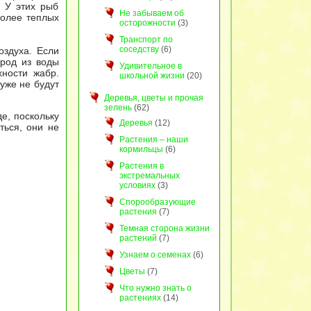
 У этих рыб
Не забываем об
более теплых
осторожности
(3)
Транспорт по
соседству
(6)
оздуха. Если
ород из воды
Удивительное в
ности жабр.
школьной жизни
(20)
уже не будут
Деревья, цветы и прочая
зелень
(62)
е, поскольку
Деревья
(12)
ться, они не
Растения – наши
кормильцы
(6)
Растения в
экстремальных
условиях
(3)
Спорообразующие
растения
(7)
Темная сторона жизни
растений
(7)
Узнаем о семенах
(6)
Цветы
(7)
Что нужно знать о
растениях
(14)