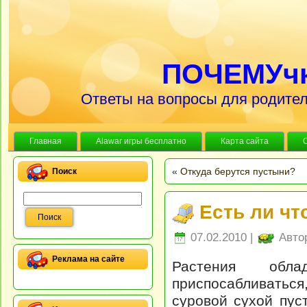
ПОЧЕМУч
Ответы на вопросы для родител
Главная
Alawar игры бесплатно
Карта сайта
«
Откуда берутся пустыни?
Поиск
Есть ли чт
07.02.2010 |
Авто
Реклама на сайте
Растения обла
приспосабливатьс
суровой сухой пус