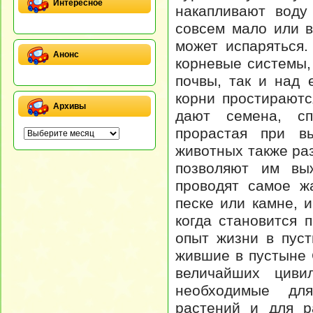
Интересное
накапливают воду
совсем мало или в
может испаряться.
Анонс
корневые системы,
почвы, так и над 
корни простираютс
Архивы
дают семена, сп
прорастая при в
животных также ра
позволяют им выж
проводят самое ж
песке или камне, 
когда становится 
опыт жизни в пуст
жившие в пустыне 
величайших циви
необходимые для
растений и для р