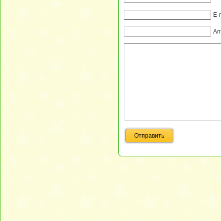
E-
An