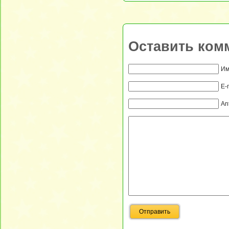
Оставить ком
Им
E-
An