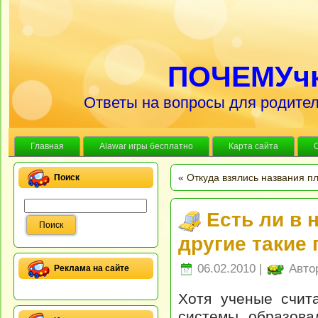
ПОЧЕМУч
Ответы на вопросы для родител
Главная
Alawar игры бесплатно
Карта сайта
«
Откуда взялись названия п
Поиск
Есть ли в 
другие такие
06.02.2010 |
Авто
Реклама на сайте
Хотя ученые счит
системы образова