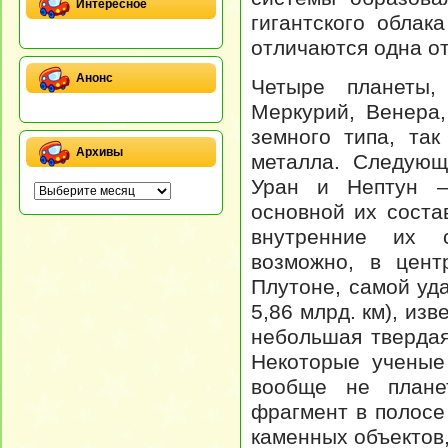
Интересное
гигантского облак
отличаются одна от
Анонс
Четыре планеты,
Меркурий, Венера
земного типа, та
Архивы
металла. Следующ
Уран и Нептун –
основной их состав
внутренние их с
возможно, в цент
Плутоне, самой уд
5,86 млрд. км), из
небольшая твердая
Некоторые ученые
вообще не плане
фрагмент в полосе
каменных объектов,