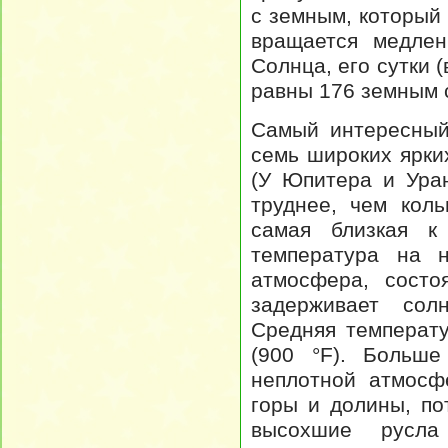
с земным, который 
вращается медлен
Солнца, его сутки 
равны 176 земным 
Самый интересный
семь широких ярки
(У Юпитера и Ура
труднее, чем кол
самая близкая к
температура на н
атмосфера, состо
задерживает сол
Средняя температу
(900 °F). Больш
неплотной атмосф
горы и долины, по
высохшие русла