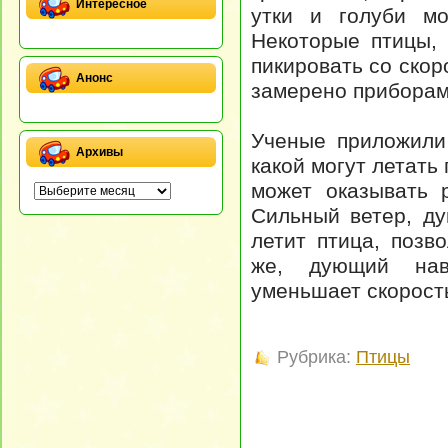
Интересное
утки и голуби мо
Некоторые птицы,
пикировать со ско
Анонс
замерено приборам
Ученые приложили 
Архивы
какой могут летать
может оказывать 
Сильный ветер, д
летит птица, позв
же, дующий навс
уменьшает скорость
Рубрика:
Птицы