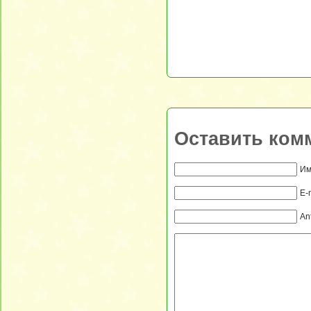
Оставить ком
Им
E-
An