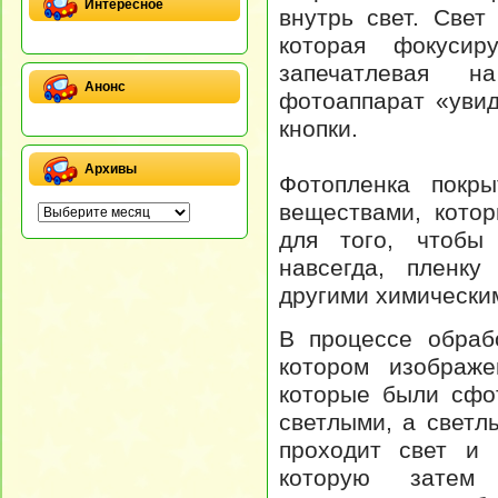
Интересное
внутрь свет. Свет
которая фокусир
запечатлевая 
Анонс
фотоаппарат «уви
кнопки.
Архивы
Фотопленка покры
веществами, кото
для того, чтобы
навсегда, пленку
другими химически
В процессе обраб
котором изображе
которые были сфо
светлыми, а светл
проходит свет и 
которую затем 