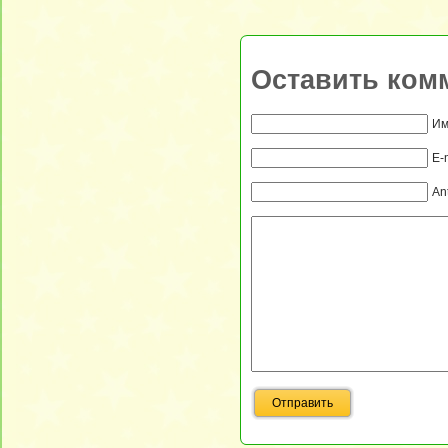
Оставить ком
Им
E-
An