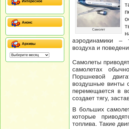
Интересное
т
п
о
Анонс
т
Самолет
н
аэродинамики – 
Архивы
воздуха и поведени
Самолеты приводят
самолетах обычно
Поршневой двиг
воздушные винты с
перемещается в во
создает тягу, заст
В больших самолет
которые приводят
топлива. Такие дв