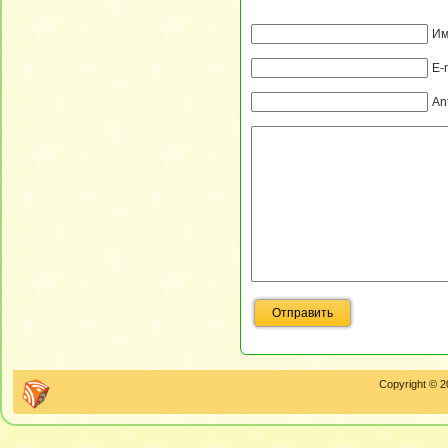
Им
E-
An
Copyright © 