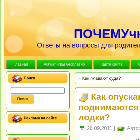
ПОЧЕМУч
Ответы на вопросы для родител
Главная
Alawar игры бесплатно
Карта сайта
«
Как плавают суда?
Поиск
Как опуска
поднимаются 
лодки?
Реклама на сайте
26.09.2011 |
Авто