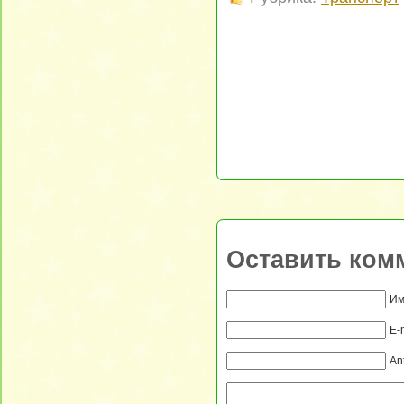
Оставить ком
Им
E-
An