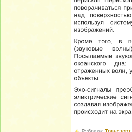
перископ. Периско
поворачиваться пр
над поверхностью
используя систе
изображений.
Кроме того, в п
(звуковые волны
Посылаемые звуко
океанского дна;
отраженных волн, у
объекты.
Эхо-сигналы прео
электрические си
создавая изображен
происходит на экра
Рубрика:
Транспорт