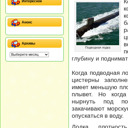
К
Интересное
к
к
б
Анонс
р
ц
в
Архивы
Подводная лодка
п
глубину и поднимат
Когда подводная л
цистерны заполне
имеет меньшую пло
плывет. Но когда
нырнуть под по
закачивают морску
опускаться в воду.
Лодка, плотност