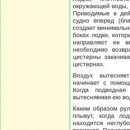
окружающей воды, 
Приводимые в дей
судно вперед (бл
создает минимальн
боках лодки, кото
направляют ее в
необходимо возвр
цистерны закачив
цистернах.
Воздух вытесняе
начинает с помощ
Когда подводная
вытесняемая ею вод
Каким образом рул
плывут, когда ло
находится неглуб