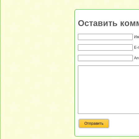
Оставить ком
Им
E-
An