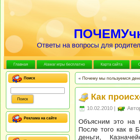
ПОЧЕМУч
Ответы на вопросы для родител
Главная
Alawar игры бесплатно
Карта сайта
«
Почему мы пользуемся ден
Поиск
Как проис
10.02.2010 |
Авто
Реклама на сайте
Объясним это на 
После того как в 
деньги, Казначе