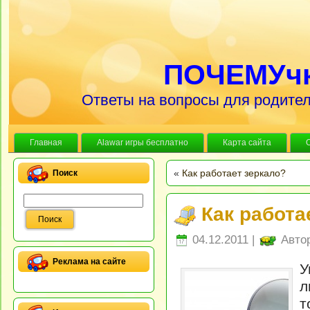
ПОЧЕМУч
Ответы на вопросы для родител
Главная
Alawar игры бесплатно
Карта сайта
«
Как работает зеркало?
Поиск
Как работа
04.12.2011 |
Авто
Реклама на сайте
У
л
т