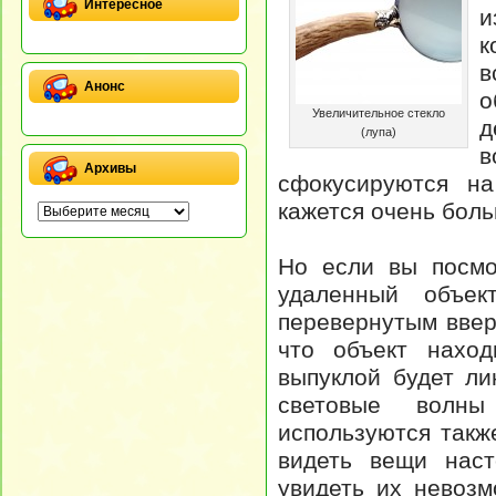
Интересное
и
к
в
Анонс
о
Увеличительное стекло
д
(лупа)
в
Архивы
сфокусируются на
кажется очень бол
Но если вы посмо
удаленный объек
перевернутым ввер
что объект нахо
выпуклой будет ли
световые волны
используются такж
видеть вещи наст
увидеть их невозм