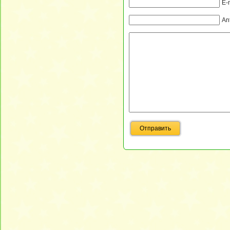
E-
An