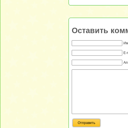
Оставить ком
Им
E-
An