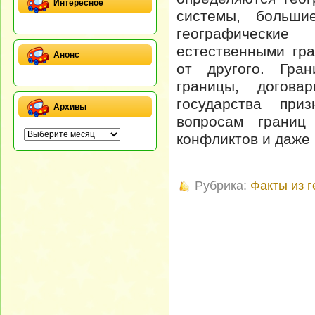
Интересное
системы, больши
географически
естественными гр
Анонс
от другого. Гра
границы, догова
государства при
Архивы
вопросам границ
конфликтов и даже
Рубрика:
Факты из 