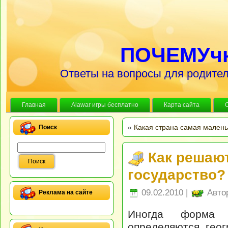
ПОЧЕМУч
Ответы на вопросы для родител
Главная
Alawar игры бесплатно
Карта сайта
«
Какая страна самая мален
Поиск
Как решают
государство?
09.02.2010 |
Авто
Реклама на сайте
Иногда форма 
определяются гео