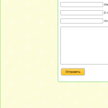
Им
E-
An