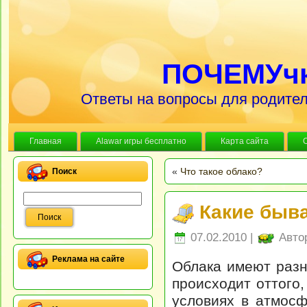
ПОЧЕМУч
Ответы на вопросы для родител
Главная
Alawar игры бесплатно
Карта сайта
«
Что такое облако?
Поиск
Какие быв
07.02.2010 |
Авто
Реклама на сайте
Облака имеют разн
происходит оттого
условиях в атмос