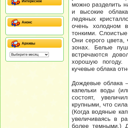
Интересное
можно разделить н
и высокие облака
ледяных кристалл
Анонс
очень холодном в
тонкими. Слоистые
Они серого цвета,
Архивы
зонах. Белые пуш
встречаются дово
хорошую погоду. 
кучевые облака отн
Дождевые облака –
капельки воды (и
состоят, увелич
крупными, что сила
(Когда водяные кап
увеличиваясь в р
более темными.) 