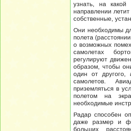
узнать, на какой
направлении летит
собственные, уста
Они необходимы дл
полета (расстоянии
о возможных помех
самолетах борт
регулируют движен
образом, чтобы он
один от другого,
самолетов. Ави
приземляться в ус
полетом на экр
необходимые инстр
Радар способен о
даже размер и фо
больших расстоя