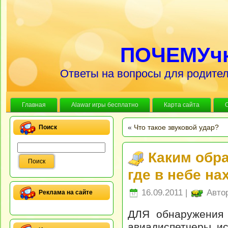
ПОЧЕМУч
Ответы на вопросы для родител
Главная
Alawar игры бесплатно
Карта сайта
«
Что такое звуковой удар?
Поиск
Каким обр
где в небе н
16.09.2011 |
Авто
Реклама на сайте
ДЛЯ обнаружения 
авиадиспетчеры и