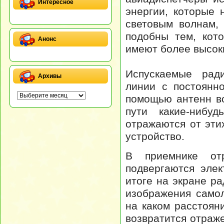
Интересное
энергии, которые
световым волнам,
подобны тем, кот
Анонс
имеют более высок
Испускаемые рад
Архивы
линии с постоянн
помощью антенн во
пути какие-нибу
отражаются от эти
устройство.
В приемнике от
подвергаются элек
итоге на экране р
изображения самол
на каком расстояни
возвратится отраж