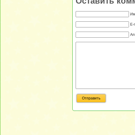
Оставить ком
Им
E-
An