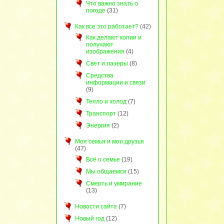
Что важно знать о
погоде
(31)
Как все это работает?
(42)
Как делают копии и
получают
изображения
(4)
Свет и лазеры
(8)
Средства
информации и связи
(9)
Тепло и холод
(7)
Транспорт
(12)
Энергия
(2)
Моя семья и мои друзья
(47)
Всё о семье
(19)
Мы общаемся
(15)
Смерть и умирание
(13)
Новости сайта
(7)
Новый год
(12)