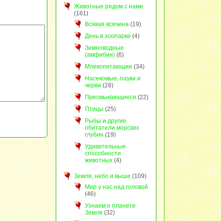
Животные рядом с нами
(161)
Всякая всячина
(19)
День в зоопарке
(4)
Земноводные
(амфибии)
(6)
Млекопитающие
(34)
Насекомые, пауки и
черви
(28)
Пресмыкающиеся
(22)
Птицы
(25)
Рыбы и другие
обитатели морских
глубин
(19)
Удивительные
способности
животных
(4)
Земля, небо и выше
(109)
Мир у нас над головой
(46)
Узнаем о планете
Земля
(32)