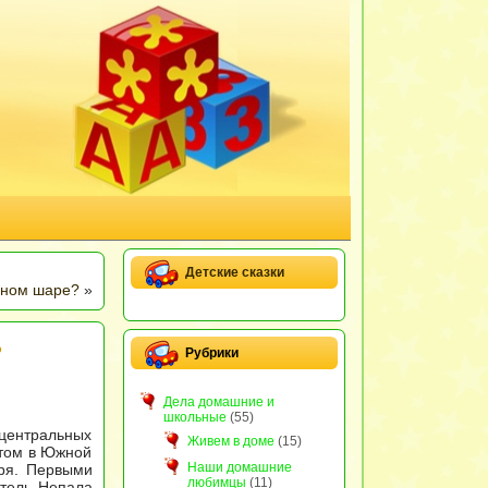
Детские сказки
мном шаре?
»
?
Рубрики
Дела домашние и
школьные
(55)
центральных
Живем в доме
(15)
етом в Южной
Наши домашние
ря. Первыми
любимцы
(11)
итель Непала