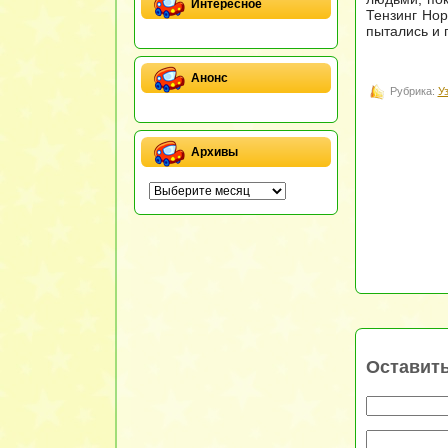
Интересное
Тензинг Нор
пытались и 
Анонс
Рубрика:
У
Архивы
Оставит