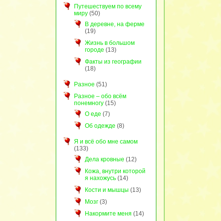
Путешествуем по всему
миру
(50)
В деревне, на ферме
(19)
Жизнь в большом
городе
(13)
Факты из географии
(18)
Разное
(51)
Разное – обо всём
понемногу
(15)
О еде
(7)
Об одежде
(8)
Я и всё обо мне самом
(133)
Дела кровные
(12)
Кожа, внутри которой
я нахожусь
(14)
Кости и мышцы
(13)
Мозг
(3)
Накормите меня
(14)