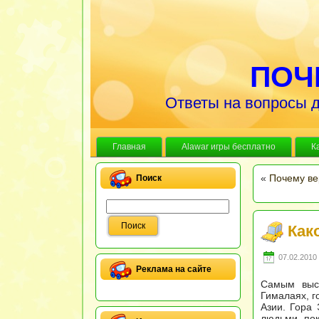
ПОЧ
Ответы на вопросы д
Главная
Alawar игры бесплатно
К
«
Почему ве
Поиск
Как
07.02.2010 
Реклама на сайте
Самым выс
Гималаях, г
Азии. Гора
людьми, по