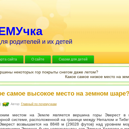
ЕМУчка
ля родителей и их детей
арта сайта
О сайте
Сказки для детей
ршины некоторых гор покрыты снегом даже летом?
Какое самое низкое место на зе
ое самое высокое место на земном шаре
|
Автор:
Главный по почемучкам
оким местом на Земле является вершина горы Эверест в 
орной системе, расположенной на границе между Непалом и Тиб
 Эверест возвышается на 8848 м (29028 футов) над уровнем мо
корившими Эверест, были новозеландец сэр Эдмунд Хиллари и ж