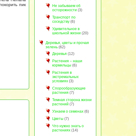
покорить пик
Не забываем об
осторожности
(3)
Транспорт по
соседству
(6)
Удивительное в
школьной жизни
(20)
Деревья, цветы и прочая
зелень
(62)
Деревья
(12)
Растения – наши
кормильцы
(6)
Растения в
экстремальных
условиях
(3)
Спорообразующие
растения
(7)
Темная сторона жизни
растений
(7)
Узнаем о семенах
(6)
Цветы
(7)
Что нужно знать о
растениях
(14)