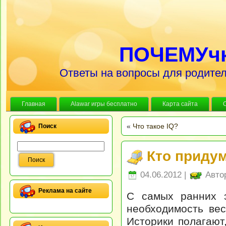
ПОЧЕМУч
Ответы на вопросы для родител
Главная
Alawar игры бесплатно
Карта сайта
«
Что такое IQ?
Поиск
Кто приду
04.06.2012 |
Авто
Реклама на сайте
С самых ранних э
необходимость вес
Историки полагают,