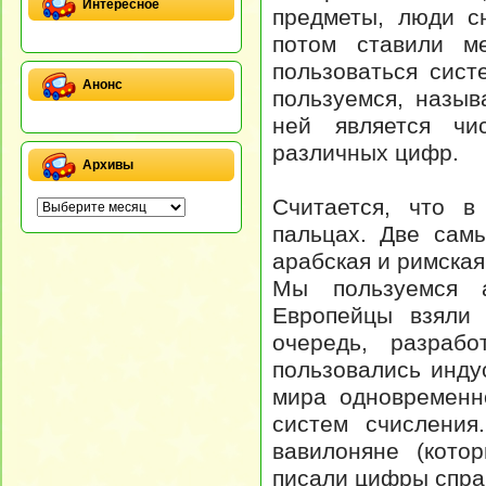
Интересное
предметы, люди с
потом ставили ме
пользоваться сист
Анонс
пользуемся, назыв
ней является чи
различных цифр.
Архивы
Считается, что в
пальцах. Две сам
арабская и римская
Мы пользуемся а
Европейцы взяли
очередь, разраб
пользовались инду
мира одновременн
систем счислени
вавилоняне (кото
писали цифры справ