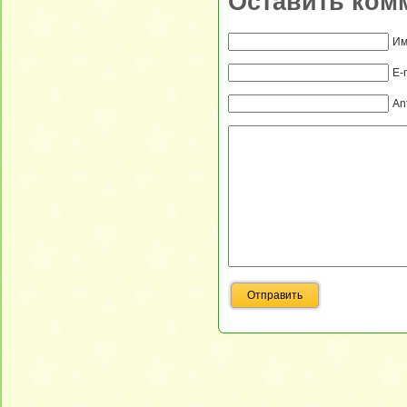
Оставить ком
Им
E-
An