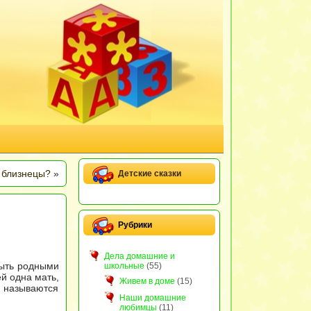
 близнецы?
»
Детские сказки
Рубрики
Дела домашние и
быть родными
школьные
(55)
ей одна мать,
Живем в доме
(15)
ы называются
Наши домашние
любимцы
(11)