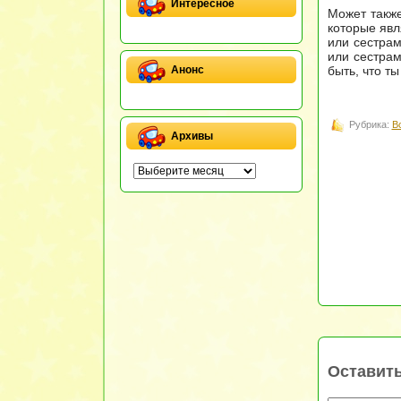
Интересное
Может также
которые яв
или сестрам
или сестрам
быть, что т
Анонс
Рубрика:
В
Архивы
Оставит