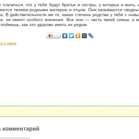
 случиться, что у тебя будут братья и сестры, у которых и мать, 
ляются твоими родными матерью и отцом. Они называются сводн
и. В действительности же то, какая степень родства у тебя с нов
и, не имеет особого значения. Все они — часть твоей семьи, и 
ы поймешь, как это здорово иметь их рядом.
Поделиться…
сё о семье
ь комментарий