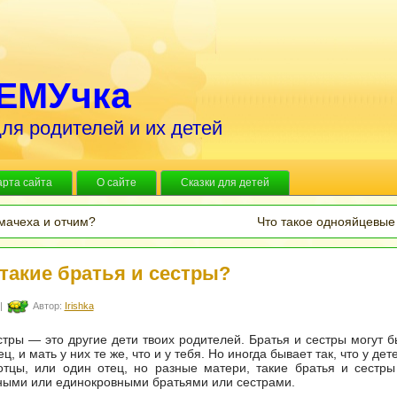
ЕМУчка
ля родителей и их детей
арта сайта
О сайте
Сказки для детей
 мачеха и отчим?
Что такое однояйцевые
 такие братья и сестры?
|
Автор:
Irishka
стры — это другие дети твоих родителей. Братья и сестры могут 
ц, и мать у них те же, что и у тебя. Но иногда бывает так, что у дет
отцы, или один отец, но разные матери, такие братья и сестр
ными или единокровными братьями или сестрами.