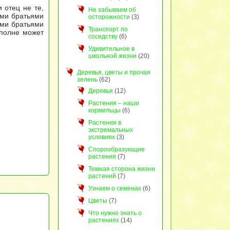
и отец не те,
Не забываем об
ыми братьями
осторожности
(3)
ыми братьями
Транспорт по
вполне может
соседству
(6)
Удивительное в
школьной жизни
(20)
Деревья, цветы и прочая
зелень
(62)
Деревья
(12)
Растения – наши
кормильцы
(6)
Растения в
экстремальных
условиях
(3)
Спорообразующие
растения
(7)
Темная сторона жизни
растений
(7)
Узнаем о семенах
(6)
Цветы
(7)
Что нужно знать о
растениях
(14)