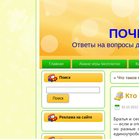
ПОЧ
Ответы на вопросы д
Главная
Alawar игры бесплатно
К
«
Что такое
Поиск
Кто
10.10.2012 
Реклама на сайте
Братья и се
— если и оте
но разные 
единоутроб