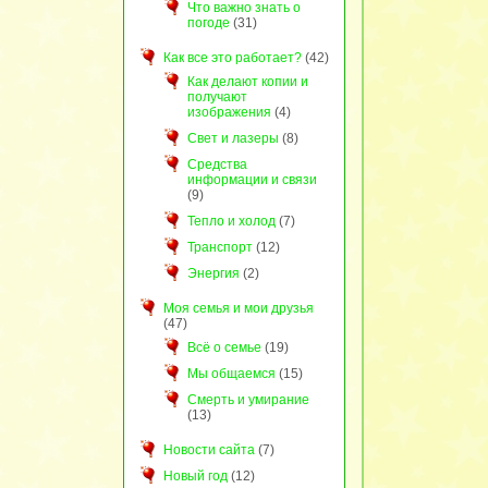
Что важно знать о
погоде
(31)
Как все это работает?
(42)
Как делают копии и
получают
изображения
(4)
Свет и лазеры
(8)
Средства
информации и связи
(9)
Тепло и холод
(7)
Транспорт
(12)
Энергия
(2)
Моя семья и мои друзья
(47)
Всё о семье
(19)
Мы общаемся
(15)
Смерть и умирание
(13)
Новости сайта
(7)
Новый год
(12)