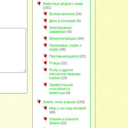
Животные рядом с нами
(161)
Всякая всячина
(19)
День в зоопарке
(4)
Земноводные
(амфибии)
(6)
Млекопитающие
(34)
Насекомые, пауки и
черви
(28)
Пресмыкающиеся
(22)
Птицы
(25)
Рыбы и другие
обитатели морских
глубин
(19)
Удивительные
способности
животных
(4)
Земля, небо и выше
(109)
Мир у нас над головой
(46)
Узнаем о планете
Земля
(32)