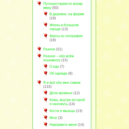
Путешествуем по всему
миру
(50)
В деревне, на ферме
(19)
Жизнь в большом
городе
(13)
Факты из географии
(18)
Разное
(51)
Разное – обо всём
понемногу
(15)
О еде
(7)
Об одежде
(8)
Я и всё обо мне самом
(133)
Дела кровные
(12)
Кожа, внутри которой
я нахожусь
(14)
Кости и мышцы
(13)
Мозг
(3)
Накормите меня
(14)