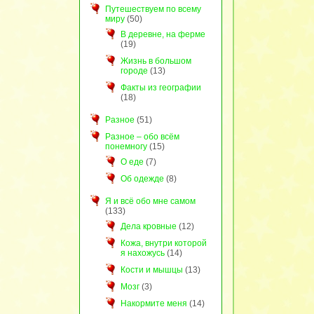
Путешествуем по всему
миру
(50)
В деревне, на ферме
(19)
Жизнь в большом
городе
(13)
Факты из географии
(18)
Разное
(51)
Разное – обо всём
понемногу
(15)
О еде
(7)
Об одежде
(8)
Я и всё обо мне самом
(133)
Дела кровные
(12)
Кожа, внутри которой
я нахожусь
(14)
Кости и мышцы
(13)
Мозг
(3)
Накормите меня
(14)