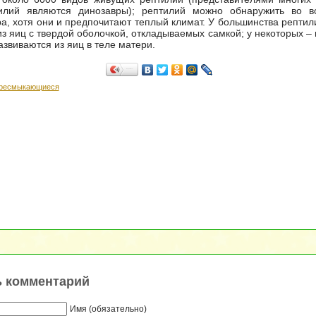
илий являются динозавры); рептилий можно обнаружить во в
а, хотя они и предпочитают теплый климат. У большинства репти
з яиц с твердой оболочкой, откладываемых самкой; у некоторых – 
звиваются из яиц в теле матери.
Поделиться…
ресмыкающиеся
ь комментарий
Имя (обязательно)