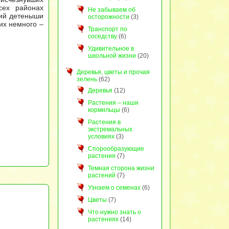
сех районах
Не забываем об
лий детеныши
осторожности
(3)
их немного –
Транспорт по
соседству
(6)
Удивительное в
школьной жизни
(20)
Деревья, цветы и прочая
зелень
(62)
Деревья
(12)
Растения – наши
кормильцы
(6)
Растения в
экстремальных
условиях
(3)
Спорообразующие
растения
(7)
Темная сторона жизни
растений
(7)
Узнаем о семенах
(6)
Цветы
(7)
Что нужно знать о
растениях
(14)