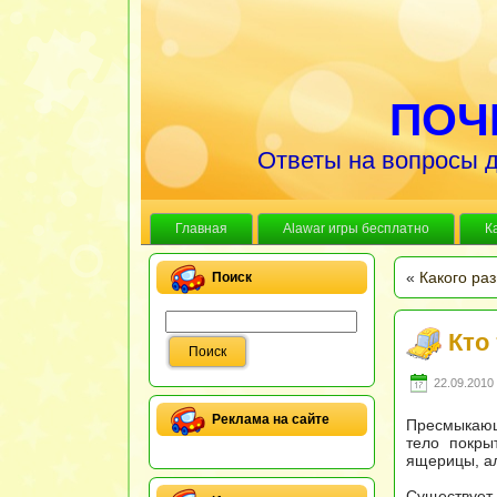
ПОЧ
Ответы на вопросы д
Главная
Alawar игры бесплатно
К
«
Какого ра
Поиск
Кто
22.09.2010 
Реклама на сайте
Пресмыкающи
тело покры
ящерицы, ал
Существует