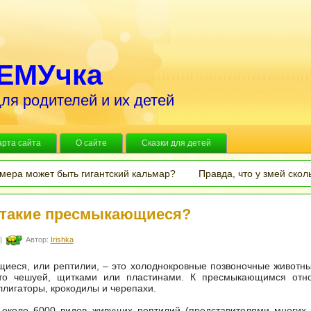
ЕМУчка
ля родителей и их детей
арта сайта
О сайте
Сказки для детей
змера может быть гигантский кальмар?
Правда, что у змей скол
 такие пресмыкающиеся?
|
Автор:
Irishka
еся, или рептилии, – это холоднокровные позвоночные животны
то чешуей, щитками или пластинами. К пресмыкающимся отно
лигаторы, крокодилы и черепахи.
 около 6000 видов живущих рептилий (представителями многих 