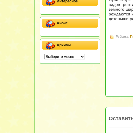
Интересное
видов репт
земного шар
рождаются и
детеныши ра
Анонс
Рубрика:
П
Архивы
Оставит