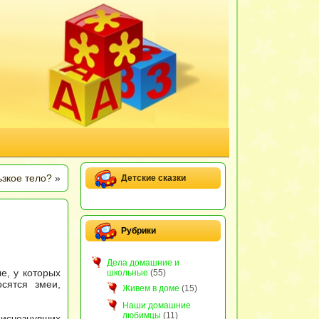
ьзкое тело?
»
Детские сказки
Рубрики
Дела домашние и
е, у которых
школьные
(55)
сятся змеи,
Живем в доме
(15)
Наши домашние
любимцы
(11)
исчезнувших