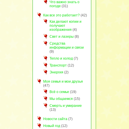
Что важно знать о
погоде
(31)
Как все это работает?
(42)
Как делают копии и
получают
изображения
(4)
Свет и лазеры
(8)
Средства
информации и связи
(9)
Тепло и холод
(7)
Транспорт
(12)
Энергия
(2)
Моя семья и мои друзья
(47)
Всё о семье
(19)
Мы общаемся
(15)
Смерть и умирание
(13)
Новости сайта
(7)
Новый год
(12)