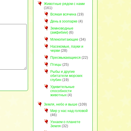
Животные рядом с нами
(161)
Всякая всячина
(19)
День в зоопарке
(4)
Земноводные
(амфибии)
(6)
Млекопитающие
(34)
Насекомые, пауки и
черви
(28)
Пресмыкающиеся
(22)
Птицы
(25)
Рыбы и другие
обитатели морских
глубин
(19)
Удивительные
способности
животных
(4)
Земля, небо и выше
(109)
Мир у нас над головой
(46)
Узнаем о планете
Земля
(32)