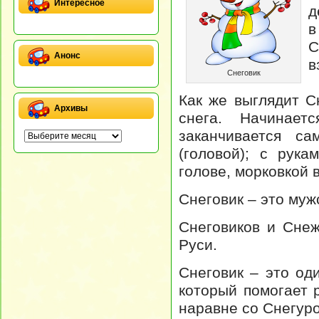
Интересное
д
в
С
Анонс
в
Снеговик
Как же выглядит С
Архивы
снега. Начинает
заканчивается с
(головой); с рук
голове, морковкой в
Снеговик – это муж
Снеговиков и Сне
Руси.
Снеговик – это од
который помогает 
наравне со Снегуро