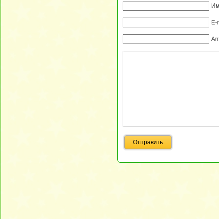
Им
E-
An