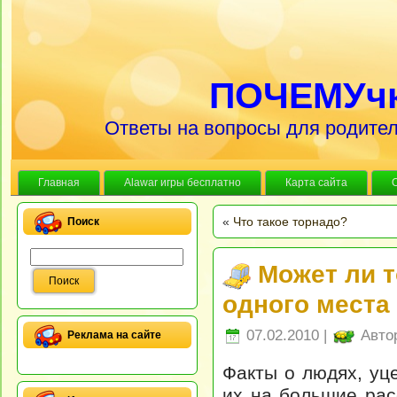
ПОЧЕМУч
Ответы на вопросы для родител
Главная
Alawar игры бесплатно
Карта сайта
«
Что такое торнадо?
Поиск
Может ли т
одного места
07.02.2010 |
Авто
Реклама на сайте
Факты о людях, уц
их на большие рас