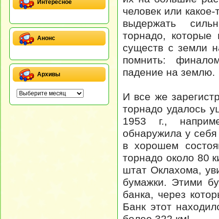
Интересное
человек или какое-
выдержать силь
торнадо, которые
Анонс
существ с земли н
помнить: финалом
падение на землю.
Архивы
И все же зарегист
торнадо удалось у
1953 г., напри
обнаружила у себя 
в хорошем состоя
торнадо около 80 к
штат Оклахома, ув
бумажки. Этими б
банка, через кото
Банк этот находил
более 322 км!