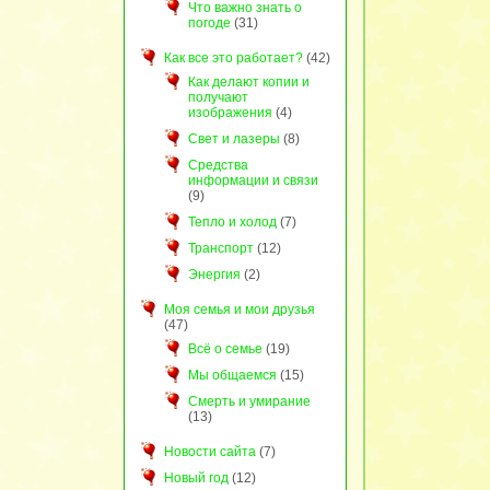
Что важно знать о
погоде
(31)
Как все это работает?
(42)
Как делают копии и
получают
изображения
(4)
Свет и лазеры
(8)
Средства
информации и связи
(9)
Тепло и холод
(7)
Транспорт
(12)
Энергия
(2)
Моя семья и мои друзья
(47)
Всё о семье
(19)
Мы общаемся
(15)
Смерть и умирание
(13)
Новости сайта
(7)
Новый год
(12)