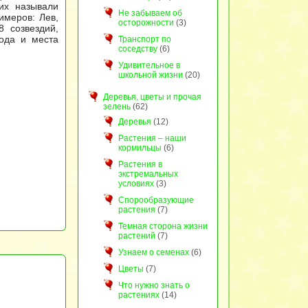
их называли
Не забываем об
имеров: Лев,
осторожности
(3)
 созвездий,
года и места
Транспорт по
соседству
(6)
Удивительное в
школьной жизни
(20)
Деревья, цветы и прочая
зелень
(62)
Деревья
(12)
Растения – наши
кормильцы
(6)
Растения в
экстремальных
условиях
(3)
Спорообразующие
растения
(7)
Темная сторона жизни
растений
(7)
Узнаем о семенах
(6)
Цветы
(7)
Что нужно знать о
растениях
(14)