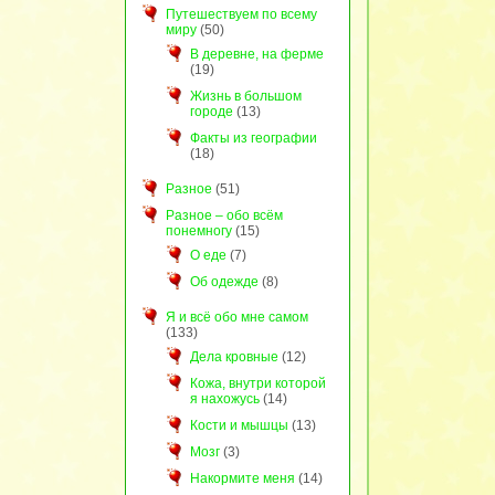
Путешествуем по всему
миру
(50)
В деревне, на ферме
(19)
Жизнь в большом
городе
(13)
Факты из географии
(18)
Разное
(51)
Разное – обо всём
понемногу
(15)
О еде
(7)
Об одежде
(8)
Я и всё обо мне самом
(133)
Дела кровные
(12)
Кожа, внутри которой
я нахожусь
(14)
Кости и мышцы
(13)
Мозг
(3)
Накормите меня
(14)