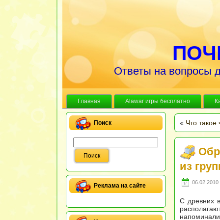
ПОЧ
Ответы на вопросы д
Главная
Alawar игры бесплатно
К
«
Что такое
Поиск
Обр
из груп
06.02.2010 
Реклама на сайте
С древних 
располагаю
напоминали 