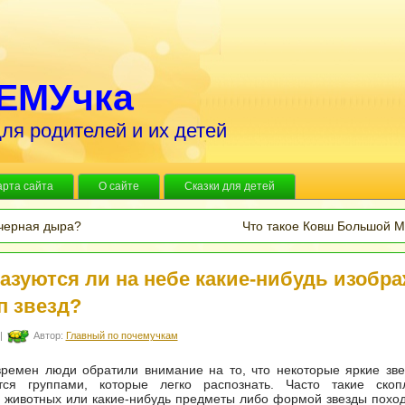
ЕМУчка
ля родителей и их детей
арта сайта
О сайте
Сказки для детей
 черная дыра?
Что такое Ковш Большой 
азуются ли на небе какие-нибудь изобр
п звезд?
|
Автор:
Главный по почемучкам
времен люди обратили внимание на то, что некоторые яркие зв
тся группами, которые легко распознать. Часто такие скоп
животных или какие-нибудь предметы либо формой звезды поход