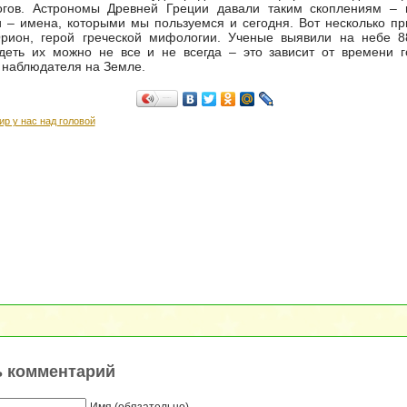
огов. Астрономы Древней Греции давали таким скоплениям – 
 – имена, которыми мы пользуемся и сегодня. Вот несколько пр
рион, герой греческой мифологии. Ученые выявили на небе 88
идеть их можно не все и не всегда – это зависит от времени 
 наблюдателя на Земле.
Поделиться…
ир у нас над головой
ь комментарий
Имя (обязательно)