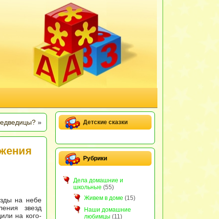
Медведицы?
»
Детские сказки
ажения
Рубрики
Дела домашние и
школьные
(55)
Живем в доме
(15)
езды на небе
ления звезд
Наши домашние
или на кого-
любимцы
(11)