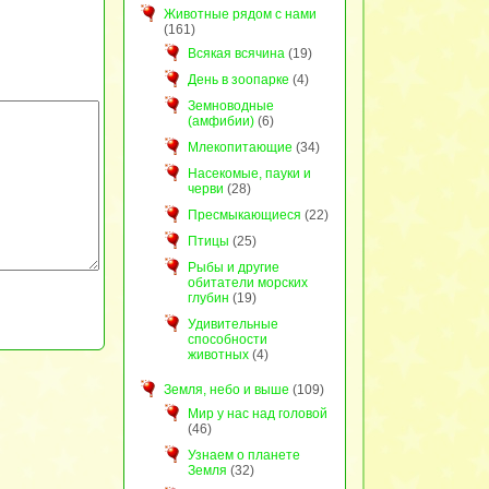
Животные рядом с нами
(161)
Всякая всячина
(19)
День в зоопарке
(4)
Земноводные
(амфибии)
(6)
Млекопитающие
(34)
Насекомые, пауки и
черви
(28)
Пресмыкающиеся
(22)
Птицы
(25)
Рыбы и другие
обитатели морских
глубин
(19)
Удивительные
способности
животных
(4)
Земля, небо и выше
(109)
Мир у нас над головой
(46)
Узнаем о планете
Земля
(32)