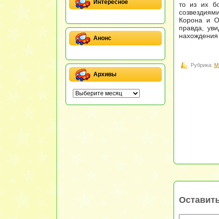
Интересное
то из их б
созвездиями
Корона и О
правда, ув
нахождения
Анонс
Рубрика:
М
Архивы
Оставит