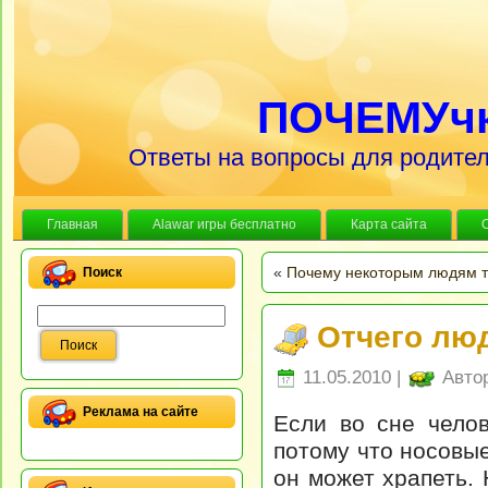
ПОЧЕМУч
Ответы на вопросы для родител
Главная
Alawar игры бесплатно
Карта сайта
«
Почему некоторым людям т
Поиск
Отчего лю
11.05.2010 |
Авто
Реклама на сайте
Если во сне чело
потому что носовые
он может храпеть.