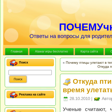
ПОЧЕМУч
Ответы на вопросы для родител
Главная
Alawar игры бесплатно
Карта сайта
«
Почему птицы улетают в те
Поиск
Откуда п
Откуда пти
время улетат
Реклама на сайте
28.10.2010 |
Авто
Ученые считают, 