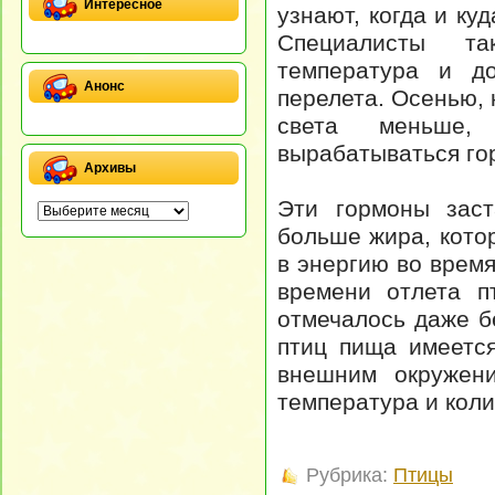
Интересное
узнают, когда и ку
Специалисты та
температура и д
Анонс
перелета. Осенью, 
света меньше,
вырабатываться го
Архивы
Эти гормоны заст
больше жира, кото
в энергию во врем
времени отлета п
отмечалось даже бе
птиц пища имеетс
внешним окружени
температура и коли
Рубрика:
Птицы