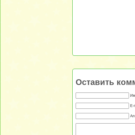
Оставить ком
Им
E-
An