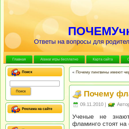
ПОЧЕМУч
Ответы на вопросы для родител
Главная
Alawar игры бесплатно
Карта сайта
«
Почему пингвины имеют че
Поиск
Почему фла
09.11.2010 |
Авто
Реклама на сайте
Ученые не знают
фламинго стоят на 