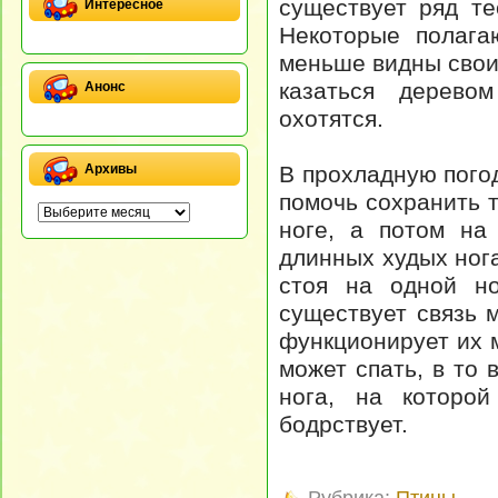
существует ряд те
Интересное
Некоторые полага
меньше видны своим
казаться дерево
Анонс
охотятся.
В прохладную погод
Архивы
помочь сохранить т
ноге, а потом на
длинных худых ног
стоя на одной но
существует связь 
функционирует их м
может спать, в то 
нога, на которой
бодрствует.
Рубрика:
Птицы