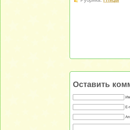
Оставить ком
Им
E-
An